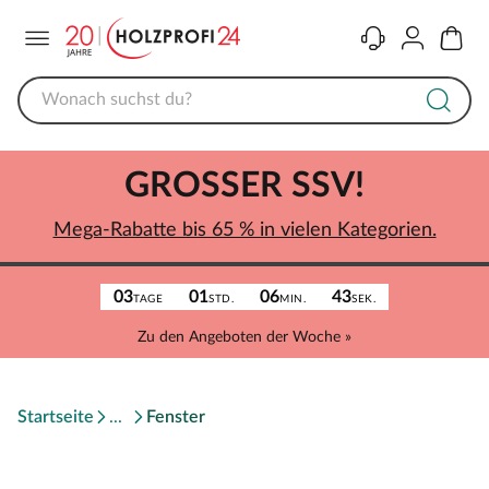
Menü
Kontakt
Konto
Warenk
GROSSER SSV!
Mega-Rabatte bis 65 % in vielen Kategorien.
03
01
06
43
TAGE
STD.
MIN.
SEK.
Zu den Angeboten der Woche »
Startseite
Fenster