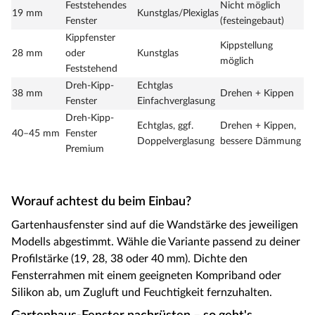
Feststehendes
Nicht möglich
19 mm
Kunstglas/Plexiglas
Fenster
(festeingebaut)
Kippfenster
Kippstellung
28 mm
oder
Kunstglas
möglich
Feststehend
Dreh-Kipp-
Echtglas
38 mm
Drehen + Kippen
Fenster
Einfachverglasung
Dreh-Kipp-
Echtglas, ggf.
Drehen + Kippen,
40–45 mm
Fenster
Doppelverglasung
bessere Dämmung
Premium
Worauf achtest du beim Einbau?
Gartenhausfenster sind auf die Wandstärke des jeweiligen
Modells abgestimmt. Wähle die Variante passend zu deiner
Profilstärke (19, 28, 38 oder 40 mm). Dichte den
Fensterrahmen mit einem geeigneten Kompriband oder
Silikon ab, um Zugluft und Feuchtigkeit fernzuhalten.