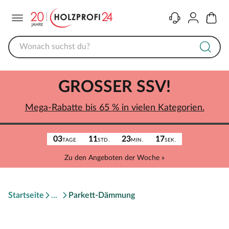
Menü
Kontakt
Konto
Warenk
GROSSER SSV!
Mega-Rabatte bis 65 % in vielen Kategorien.
03
11
23
17
TAGE
STD.
MIN.
SEK.
Zu den Angeboten der Woche »
Startseite
Parkett-Dämmung