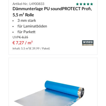
Artikel-Nr.: L4900833
Dämmunterlage PU soundPROTECT Profi,
5,5 m² Rolle
3 mm stark
für Laminatböden
für Parkett
UVP
€ 8,35
€ 7,27 / m²
Inhalt: 5.5 m²
(€ 39,99 / Paket)