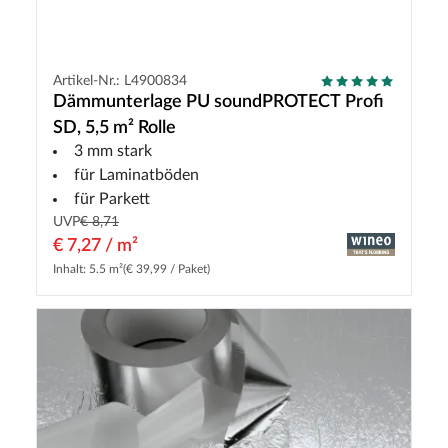
Artikel-Nr.: L4900834
Dämmunterlage PU soundPROTECT Profi
SD, 5,5 m² Rolle
3 mm stark
für Laminatböden
für Parkett
UVP
€ 8,71
€ 7,27 / m²
Inhalt: 5.5 m²
(€ 39,99 / Paket)