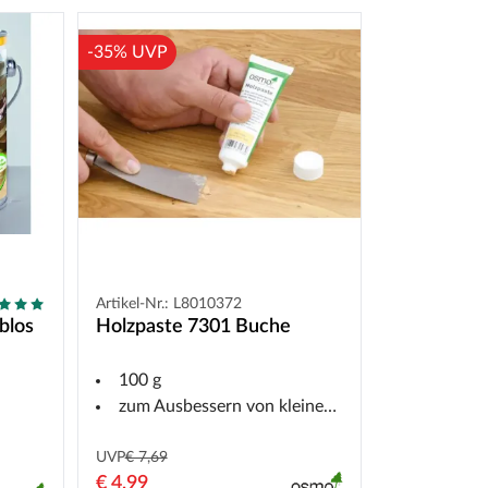
-35% UVP
Artikel-Nr.: L8010372
blos
Holzpaste 7301 Buche
100 g
zum Ausbessern von kleinen Rissen
UVP
€ 7,69
€ 4,99