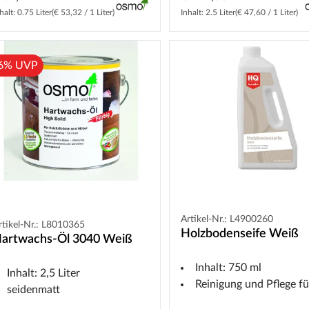
halt: 0.75 Liter
(€ 53,32 / 1 Liter)
Inhalt: 2.5 Liter
(€ 47,60 / 1 Liter)
6% UVP
Artikel-Nr.: L4900260
rtikel-Nr.: L8010365
Holzbodenseife Weiß
artwachs-Öl 3040 Weiß
Inhalt: 750 ml
Inhalt: 2,5 Liter
Reinigung und Pflege für weiß-geölte Oberf
seidenmatt