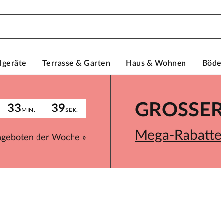
lgeräte
Terrasse & Garten
Haus & Wohnen
Böd
GROSSER 
33
39
MIN.
SEK.
Mega-Rabatte 
ngeboten der Woche »