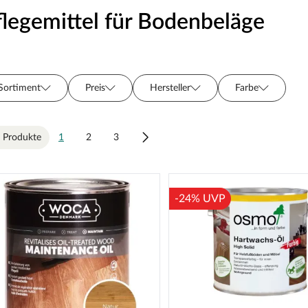
flegemittel für Bodenbeläge
Sortiment
Preis
Hersteller
Farbe
 Produkte
1
2
3
-24% UVP