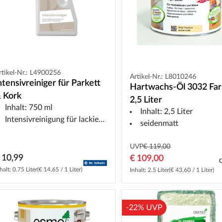
rtikel-Nr.: L4900256
Artikel-Nr.: L8010246
ntensivreiniger für Parkett
Hartwachs-Öl 3032 Far
 Kork
2,5 Liter
Inhalt: 750 ml
Inhalt: 2,5 Liter
Intensivreinigung für lackierte und geölte Oberflächen
seidenmatt
UVP
€ 119,00
 10,99
€ 109,00
halt: 0.75 Liter
(€ 14,65 / 1 Liter)
Inhalt: 2.5 Liter
(€ 43,60 / 1 Liter)
-22% UVP