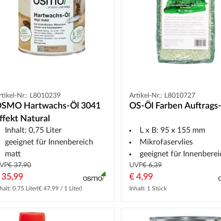
rtikel-Nr.: L8010239
Artikel-Nr.: L8010727
SMO Hartwachs-Öl 3041
OS-Öl Farben Auftrags-
ffekt Natural
Inhalt: 0,75 Liter
L x B: 95 x 155 mm
geeignet für Innenbereich
Mikrofaservlies
matt
geeignet für Innenberei
VP
€ 37,90
UVP
€ 6,39
 35,99
€ 4,99
halt: 0.75 Liter
(€ 47,99 / 1 Liter)
Inhalt: 1 Stück