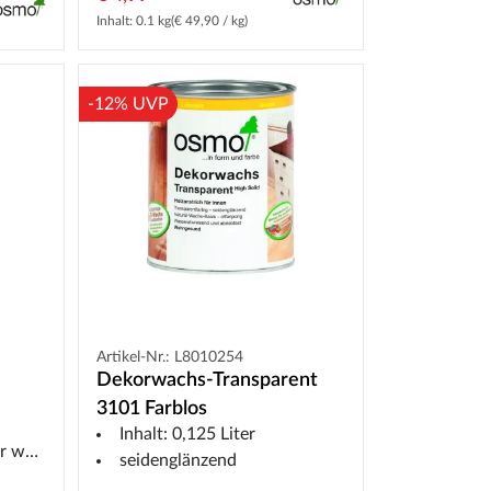
Inhalt: 0.1 kg
(€ 49,90 / kg)
-12% UVP
Artikel-Nr.: L8010254
Dekorwachs-Transparent
3101 Farblos
Inhalt: 0,125 Liter
lächen
seidenglänzend