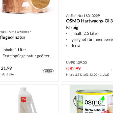
Artikel-Nr.: L8010229
OSMO Hartwachs-Öl 3
Farbig
rtikel-Nr.: L4900837
Inhalt: 2,5 Liter
flegeöl natur
geeignet für Innenberei
Terra
Inhalt: 1 Liter
Ersteinpflege natur geölter Holzoberflächen im Innenbereich
UVP
€ 109,00
 21,99
€ 82,99
halt: 1 Liter
Inhalt: 2.5 Liter
(€ 33,20 / 1 Liter)