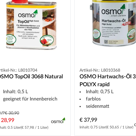
rtikel-Nr.: L8010704
Artikel-Nr.: L8010368
SMO TopOil 3068 Natural
OSMO Hartwachs-Öl 3
POLYX rapid
Inhalt: 0,5 L
Inhalt: 0,75 L
geeignet für Innenbereich
farblos
seidenmatt
VP
€ 30,90
€ 37,99
 28,99
Inhalt: 0.75 Liter
(€ 50,65 / 1 Liter)
halt: 0.5 Liter
(€ 57,98 / 1 Liter)