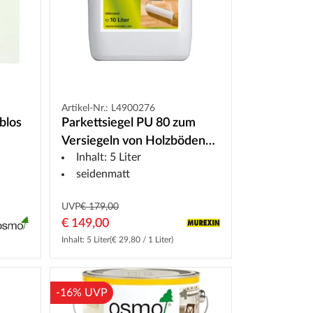
Artikel-Nr.: L4900276
blos
Parkettsiegel PU 80 zum
Versiegeln von Holzböden
Inhalt: 5 Liter
und Parkett
seidenmatt
UVP
€ 179,00
€ 149,00
Inhalt: 5 Liter
(€ 29,80 / 1 Liter)
-16% UVP