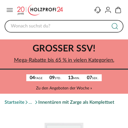
Menü
Kontakt
Konto
Warenk
GROSSER SSV!
Mega-Rabatte bis 65 % in vielen Kategorien.
04
09
13
07
TAGE
STD.
MIN.
SEK.
Zu den Angeboten der Woche »
Startseite
Innentüren mit Zarge als Komplettset