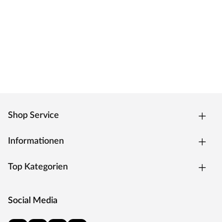
Zarge CPL weiß
Moderne Zarge mit Laminatoberfläche und Designkante
für weiße Zimmertüren.
Oberfläche - CPL
Die Zarge besitzt eine Laminatoberfläche, auch CPL
(Continious Pressure Laminate) genannt, die
widerstandsfähig, kratzfest und einfach zu reinigen ist. Das
Dekor ist kaum von einer herkömmlichen
Shop Service
Funieroberfläche zu unterscheiden.
Kantenausführung - Designkante
Informationen
Die Außenkanten sind eckig mit einem abgerundeten
Ende. Dies verleiht der Zarge ein klassisches Aussehen und
sorgt zugleich für einen fließenden Übergang.
Top Kategorien
Drückergarnitur Bellina, Edelstahl matt
Drückergarnitur in Buntbartausführung mit rundem L-
Social Media
Form-Griff und runden Klipprosetten, Edelstahl matt.