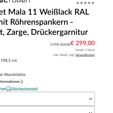
et Mala 11 Weißlack RAL
it Röhrenspankern -
t, Zarge, Drückergarnitur
€ 299,00
UVP
€ 319,00
Inhalt: 1 Stück
inkl. MwSt. zzgl.
Versandkosten
x 198,5 cm
s
m Wandstärke
nformationen
tage
Stückgutversand
eite x Höhe
N Richtung