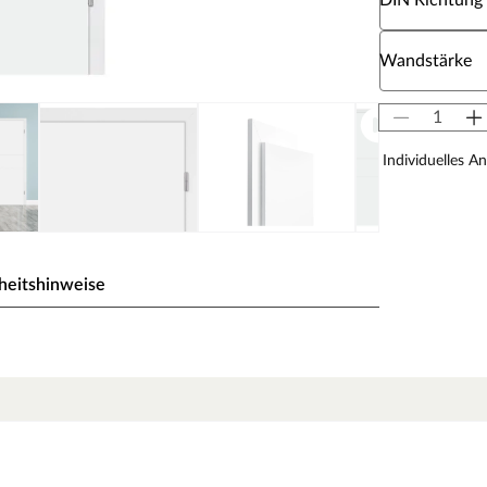
DIN Richtung
Wähle eine W
Wandstärke
Individuelles A
heitshinweise
ßesten Weißtöne. Das Signalweiß folgt dabei dem
ben der hochweißen Wand nicht blass erscheint. So