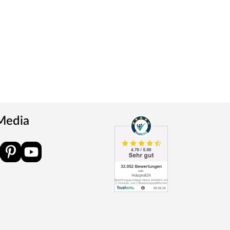
 Media