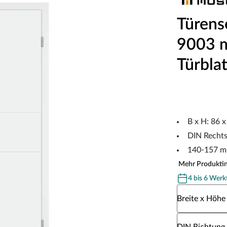
Türens
9003 m
Türblat
B x H: 86 
DIN Recht
140-157 m
Mehr Produkti
4 bis 6 Werk
Wähle eine Br
Breite x Höhe
Wähle eine DI