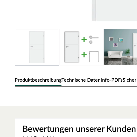
Produktbeschreibung
Technische Daten
Info-PDFs
Sicher
Zimmertür Mala 11 Weißlack
Moderne Zimmertür mit V-förmigen Querausfräsungen.
Oberfläche - Weißlack
Bewertungen unserer Kunden
Diese Weißlack-Oberfläche weiß RAL 9003 ist einer der wei
Trend zu hochweißen Innenräumen, sodass die weiße Tür ne