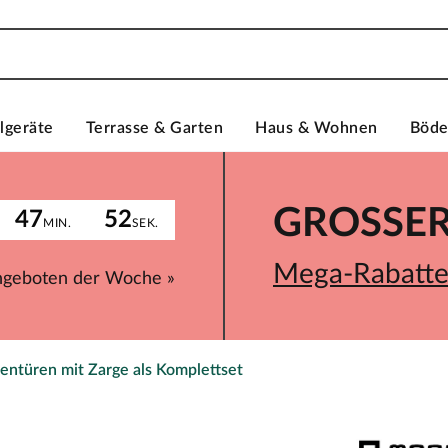
lgeräte
Terrasse & Garten
Haus & Wohnen
Böd
GROSSER 
47
52
MIN.
SEK.
Mega-Rabatte 
ngeboten der Woche »
entüren mit Zarge als Komplettset