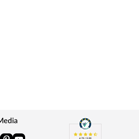
 Media