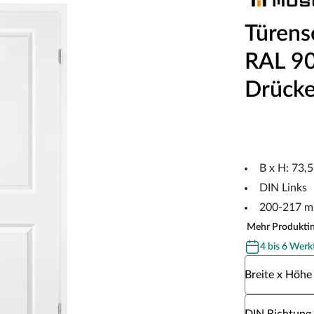
Türens
RAL 901
Drücke
B x H: 73,
DIN Links
200-217 m
Mehr Produkti
4 bis 6 Werk
Wähle eine Br
Breite x Höhe
Wähle eine DI