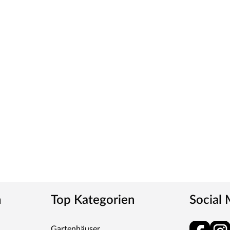
ck wird durch UV-Strahlung gehärtet und ist so sehr
ies verleiht der Tür ein klassisches Aussehen und
tt
m-Griff und runden Klipprosetten, Edelstahl
und Schlüsselabdeckung. Die Rosetten decken nur die
n
Top Kategorien
Social
tet, somit sehr robust und verleiht der Tür ein
Gartenhäuser