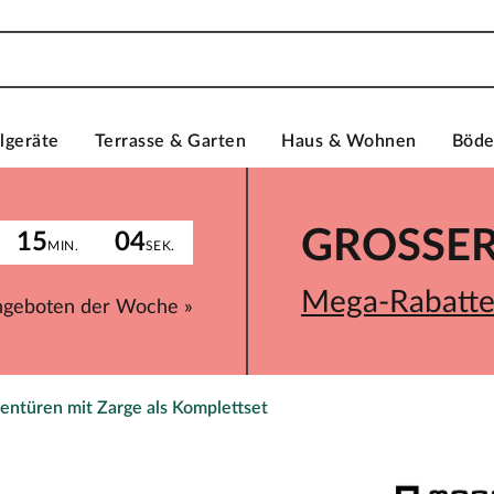
lgeräte
Terrasse & Garten
Haus & Wohnen
Böd
GROSSER 
15
04
MIN.
SEK.
Mega-Rabatte 
ngeboten der Woche »
entüren mit Zarge als Komplettset