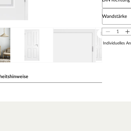
DIN Richtung
Wähle eine W
Wandstärke
Individuelles A
heitshinweise
eiß) gehalten, einem der gebräuchlichsten Weißtöne,
 milde Note des Tons fügt sich die Oberfläche ideal in