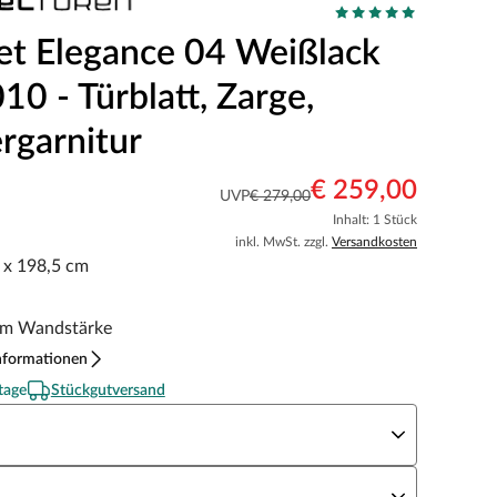
et Elegance 04 Weißlack
0 - Türblatt, Zarge,
rgarnitur
€ 259,00
UVP
€ 279,00
Inhalt: 1 Stück
inkl. MwSt. zzgl.
Versandkosten
5 x 198,5 cm
m Wandstärke
nformationen
tage
Stückgutversand
eite x Höhe
N Richtung