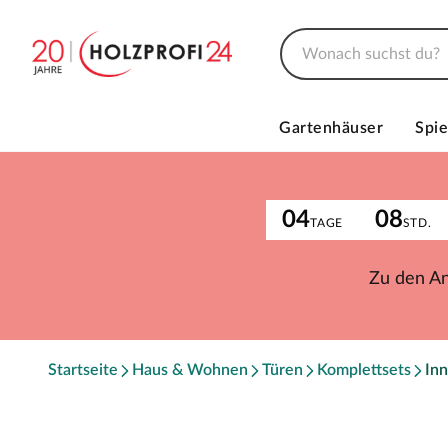
Gartenhäuser
Spie
04
08
TAGE
STD.
Zu den A
Startseite
Haus & Wohnen
Türen
Komplettsets
Inn