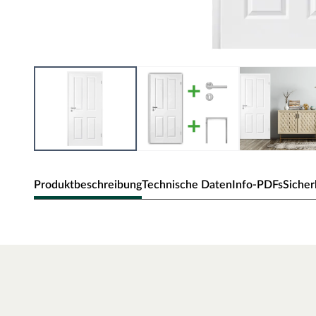
Produktbeschreibung
Technische Daten
Info-PDFs
Sicher
Zimmertür Elegance 04
Klassische Zimmertür mit Weißlack und Rundkante.
Oberfläche - Weißlack
Diese Weißlack-Oberfläche ist im Weißton RAL 9010 (Reinw
der ein weicheres und gedeckteres Weiß ausweist. Durch die