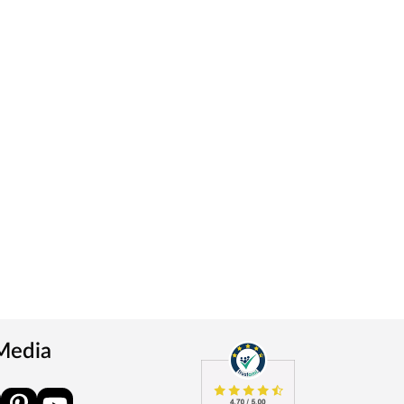
 Media