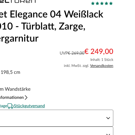
et Elegance 04 Weißlack
0 - Türblatt, Zarge,
rgarnitur
€ 249,00
UVP
€ 269,00
Inhalt: 1 Stück
inkl. MwSt. zzgl.
Versandkosten
x 198,5 cm
m Wandstärke
nformationen
tage
Stückgutversand
eite x Höhe
N Richtung