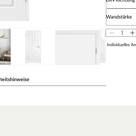
DIN Richtung
Wähle eine W
Wandstärke
Individuelles A
heitshinweise
eiß) gehalten, einem der gebräuchlichsten Weißtöne,
 milde Note des Tons fügt sich die Oberfläche ideal in