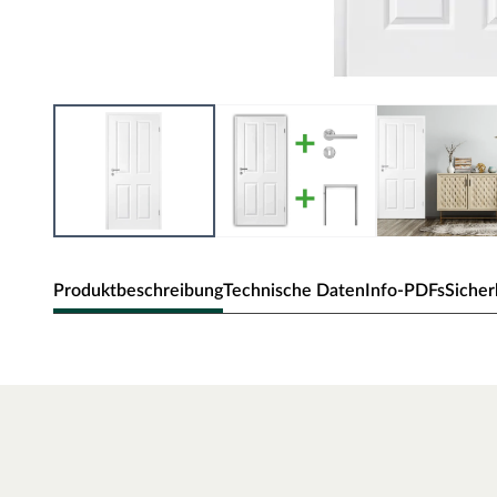
Produktbeschreibung
Technische Daten
Info-PDFs
Sicher
Zimmertür Elegance 04
Klassische Zimmertür mit Weißlack und Rundkante.
Oberfläche - Weißlack
Diese Weißlack-Oberfläche ist im Weißton RAL 9010 (Reinw
der ein weicheres und gedeckteres Weiß ausweist. Durch die