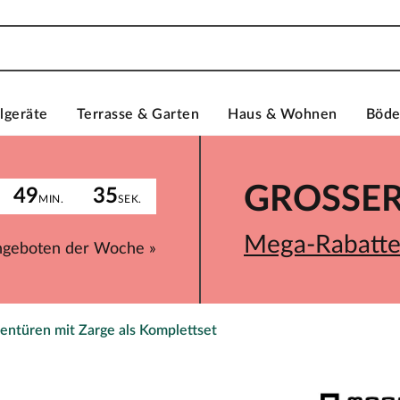
lgeräte
Terrasse & Garten
Haus & Wohnen
Böd
GROSSER 
49
35
MIN.
SEK.
Mega-Rabatte 
ngeboten der Woche »
entüren mit Zarge als Komplettset