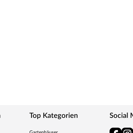
ck wird durch UV-Strahlung gehärtet und ist so sehr
ies verleiht der Tür ein klassisches Aussehen und
tt
m-Griff und runden Klipprosetten, Edelstahl
und Schlüsselabdeckung. Die Rosetten decken nur die
n
Top Kategorien
Social
tet, somit sehr robust und verleiht der Tür ein
Gartenhäuser