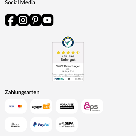
Social Media
Eine Drückergarnitur mit geteilter Aufnahme für Drücker-
und Schlüsselabdeckung. Die Rosetten decken nur die
Bereiche um den Drücker bzw. um das Schlüsselloch ab.
BB-Verriegelung
Das klassische Standardschloss für Zimmertüren.
Oberfläche
Die Garnitur ist mit einer Oberfläche aus Edelstahl
ausgestattet, somit sehr robust und verleiht der Tür ein
hochwertiges Aussehen.
MOSEL TÜREN – das sind Qualitätstüren „Made in
Germany“
Die Entwicklung neuer Produktionsverfahren und die
Zahlungsarten
modernste Fertigungsanlage Europas machen das in
Trierweiler ansässige Unternehmen Mosel Türen
einzigartig. Seit 1996 nutzt der Familienbetrieb sein
Expertenwissen, um moderne Türen zu schaffen. Das
umfangreiche Sortiment deckt alle Wünsche ab:
Designtüren, Stiltüren, Holztüren in verschiedensten