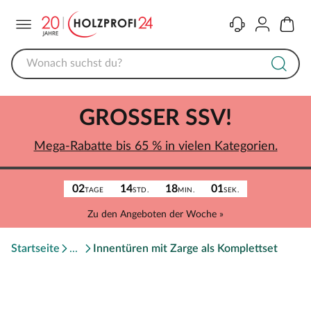
Menü
Kontakt
Konto
Warenk
GROSSER SSV!
Mega-Rabatte bis 65 % in vielen Kategorien.
02
14
18
01
TAGE
STD.
MIN.
SEK.
Zu den Angeboten der Woche »
Startseite
Innentüren mit Zarge als Komplettset