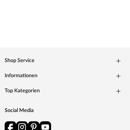
Die Garnitur ist mit einer Oberfläche aus Edelstahl
ausgestattet, somit sehr robust und verleiht der Tür ein
hochwertiges Aussehen.
MOSEL TÜREN – das sind Qualitätstüren „Made in
Germany“
Die Entwicklung neuer Produktionsverfahren und die
modernste Fertigungsanlage Europas machen das in
Trierweiler ansässige Unternehmen Mosel Türen
Shop Service
einzigartig. Seit 1996 nutzt der Familienbetrieb sein
Expertenwissen, um moderne Türen zu schaffen. Das
Informationen
umfangreiche Sortiment deckt alle Wünsche ab:
Designtüren, Stiltüren, Holztüren in verschiedensten
Top Kategorien
Oberflächen, Farben und Maserungen. Alle Mosel-Türen
durchlaufen eine Qualitätskontrolle, in der Langlebigkeit
durch Dauerfunktionstests geprüft wird. Darüber hinaus
Social Media
spielt Umweltschutz eine große Rolle im Unternehmen.
Rohstoffe werden aus nachhaltiger Waldbewirtschaftung
bezogen, und Holzabfälle fließen über ein Heizkraftwerk