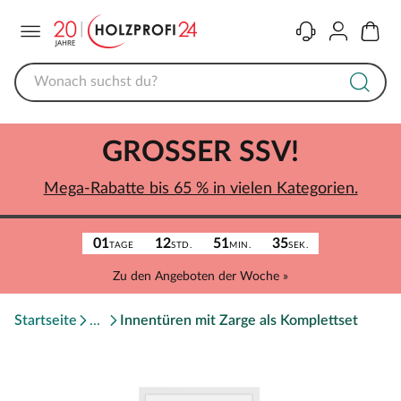
Menü
Kontakt
Konto
Warenk
GROSSER SSV!
Mega-Rabatte bis 65 % in vielen Kategorien.
01
12
51
35
TAGE
STD.
MIN.
SEK.
Zu den Angeboten der Woche »
Startseite
Innentüren mit Zarge als Komplettset