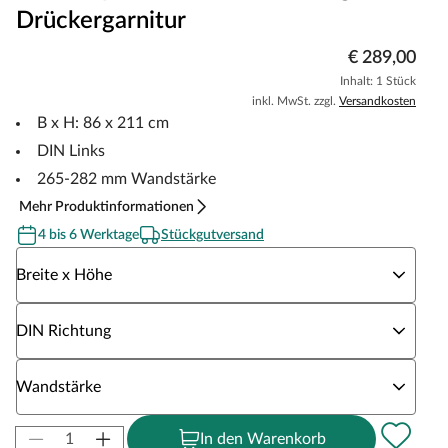
Drückergarnitur
€ 289,00
Inhalt: 1 Stück
inkl. MwSt. zzgl.
Versandkosten
B x H: 86 x 211 cm
DIN Links
265-282 mm Wandstärke
Mehr Produktinformationen
4 bis 6 Werktage
Stückgutversand
Wähle eine Breite x Höhe
Breite x Höhe
Wähle eine DIN Richtung
DIN Richtung
Wähle eine Wandstärke
Wandstärke
In den Warenkorb