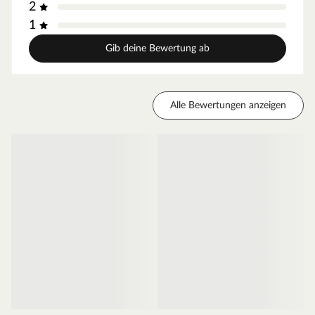
2
Die Außenkanten des Türblattes sind abgerundet und
sorgen so für einen fließenden Übergang. Zudem sind
1
diese langlebiger als Eckkanten.
Gib deine Bewertung ab
Falzkante - gefälzt
Diese Tür ist gefälzt und liegt mit dem Türblatt auf der
Zarge auf, da die Kante eine L-Form besitzt. Stumpfe
Türen dagegen haben diese Kante nicht, und sind meist
Alle Bewertungen anzeigen
deswegen nicht so gut abgedichtet.
Mittellage - Röhrenspanplatte
Das Innenleben dieser Tür besteht aus einer
Röhrenspanplatte. Die Spanplatte sorgt für einen
erhöhten Schallschutz, die röhrenförmigen Aussparungen
für weniger Gewicht und somit für eine leichtgängige
Bedienung.
Zarge CPL weiß
Moderne Zarge mit Laminatoberfläche und Rundkante
für weiße Zimmertüren.
Oberfläche - CPL
Die Zarge besitzt eine Laminatoberfläche, auch CPL