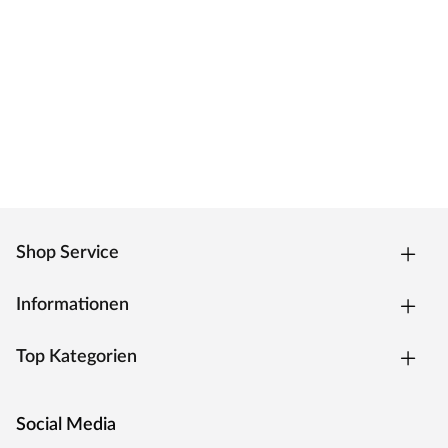
Zarge CPL weiß
Moderne Zarge mit Laminatoberfläche und Designkante
für weiße Zimmertüren.
Oberfläche - CPL
Die Zarge besitzt eine Laminatoberfläche, auch CPL
(Continious Pressure Laminate) genannt, die
widerstandsfähig, kratzfest und einfach zu reinigen ist. Das
Dekor ist kaum von einer herkömmlichen
Funieroberfläche zu unterscheiden.
Kantenausführung - Designkante
Shop Service
Die Außenkanten sind eckig mit einem abgerundeten
Ende. Dies verleiht der Zarge ein klassisches Aussehen und
sorgt zugleich für einen fließenden Übergang.
Informationen
Drückergarnitur Bellina, Edelstahl matt
Top Kategorien
Drückergarnitur in Buntbartausführung mit rundem L-
Form-Griff und runden Klipprosetten, Edelstahl matt.
Social Media
Rosettengarnitur
Eine Drückergarnitur mit geteilter Aufnahme für Drücker-