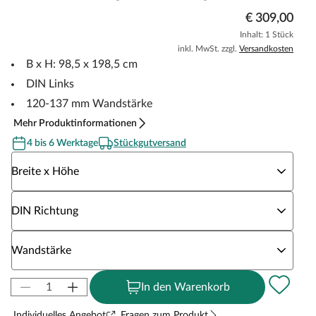
€ 309,00
Inhalt: 1 Stück
inkl. MwSt. zzgl.
Versandkosten
B x H: 98,5 x 198,5 cm
DIN Links
120-137 mm Wandstärke
Mehr Produktinformationen
4 bis 6 Werktage
Stückgutversand
Wähle eine Breite x Höhe
Breite x Höhe
Wähle eine DIN Richtung
DIN Richtung
Wähle eine Wandstärke
Wandstärke
In den Warenkorb
Individuelles Angebot
Fragen zum Produkt