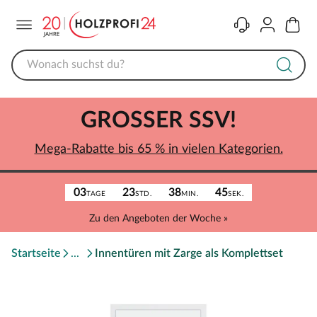
Menü
Kontakt
Konto
Warenk
GROSSER SSV!
Mega-Rabatte bis 65 % in vielen Kategorien.
03
23
38
45
TAGE
STD.
MIN.
SEK.
Zu den Angeboten der Woche »
Startseite
Innentüren mit Zarge als Komplettset