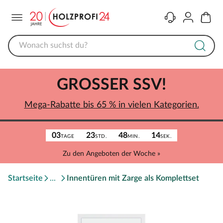
Menü
Kontakt
Konto
Warenk
GROSSER SSV!
Mega-Rabatte bis 65 % in vielen Kategorien.
03
23
48
14
TAGE
STD.
MIN.
SEK.
Zu den Angeboten der Woche »
Startseite
Innentüren mit Zarge als Komplettset