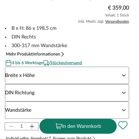
€ 359,00
Inhalt: 1 Stück
inkl. MwSt. zzgl.
Versandkosten
B x H: 86 x 198,5 cm
DIN Rechts
300-317 mm Wandstärke
Mehr Produktinformationen
4 bis 6 Werktage
Stückgutversand
Wähle eine Breite x Höhe
Breite x Höhe
Wähle eine DIN Richtung
DIN Richtung
Wähle eine Wandstärke
Wandstärke
In den Warenkorb
Individuelles Angebot
Fragen zum Produkt