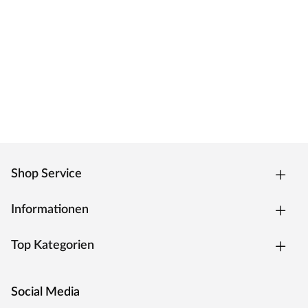
Zarge CPL weiß
Moderne Zarge mit Laminatoberfläche und Designkante
für weiße Zimmertüren.
Oberfläche - CPL
Die Zarge besitzt eine Laminatoberfläche, auch CPL
(Continious Pressure Laminate) genannt, die
widerstandsfähig, kratzfest und einfach zu reinigen ist. Das
Dekor ist kaum von einer herkömmlichen
Funieroberfläche zu unterscheiden.
Kantenausführung - Designkante
Shop Service
Die Außenkanten sind eckig mit einem abgerundeten
Ende. Dies verleiht der Zarge ein klassisches Aussehen und
sorgt zugleich für einen fließenden Übergang.
Informationen
Drückergarnitur Bellina, Edelstahl matt
Top Kategorien
Drückergarnitur in Buntbartausführung mit rundem L-
Form-Griff und runden Klipprosetten, Edelstahl matt.
Social Media
Rosettengarnitur
Eine Drückergarnitur mit geteilter Aufnahme für Drücker-