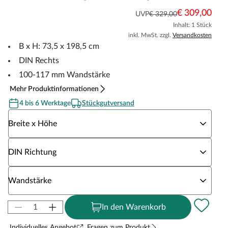
€ 309,00
UVP
€ 329,00
Inhalt: 1 Stück
inkl. MwSt. zzgl.
Versandkosten
B x H: 73,5 x 198,5 cm
DIN Rechts
100-117 mm Wandstärke
Mehr Produktinformationen
4 bis 6 Werktage
Stückgutversand
Wähle eine Breite x Höhe
Breite x Höhe
Wähle eine DIN Richtung
DIN Richtung
Wähle eine Wandstärke
Wandstärke
In den Warenkorb
Individuelles Angebot
Fragen zum Produkt