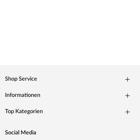
Zarge CPL weiß
Moderne Zarge mit Laminatoberfläche und Designkante
für weiße Zimmertüren.
Oberfläche - CPL
Die Zarge besitzt eine Laminatoberfläche, auch CPL
(Continious Pressure Laminate) genannt, die
widerstandsfähig, kratzfest und einfach zu reinigen ist. Das
Dekor ist kaum von einer herkömmlichen
Funieroberfläche zu unterscheiden.
Kantenausführung - Designkante
Shop Service
Die Außenkanten sind eckig mit einem abgerundeten
Ende. Dies verleiht der Zarge ein klassisches Aussehen und
sorgt zugleich für einen fließenden Übergang.
Informationen
Drückergarnitur Bellina, Edelstahl matt
Top Kategorien
Drückergarnitur in Buntbartausführung mit rundem L-
Form-Griff und runden Klipprosetten, Edelstahl matt.
Social Media
Rosettengarnitur
Eine Drückergarnitur mit geteilter Aufnahme für Drücker-