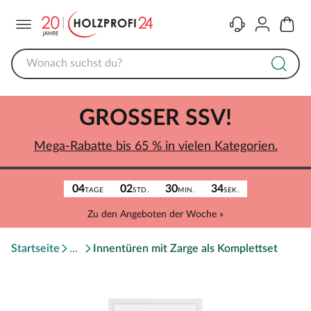
Menü
Kontakt
Konto
Warenk
GROSSER SSV!
Mega-Rabatte bis 65 % in vielen Kategorien.
04
02
30
34
TAGE
STD.
MIN.
SEK.
Zu den Angeboten der Woche »
Startseite
Innentüren mit Zarge als Komplettset