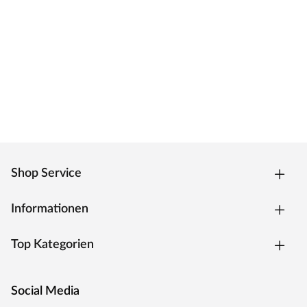
Zarge CPL weiß
Moderne Zarge mit Laminatoberfläche und Designkante
für weiße Zimmertüren.
Oberfläche - CPL
Die Zarge besitzt eine Laminatoberfläche, auch CPL
(Continious Pressure Laminate) genannt, die
widerstandsfähig, kratzfest und einfach zu reinigen ist. Das
Dekor ist kaum von einer herkömmlichen
Funieroberfläche zu unterscheiden.
Kantenausführung - Designkante
Shop Service
Die Außenkanten sind eckig mit einem abgerundeten
Ende. Dies verleiht der Zarge ein klassisches Aussehen und
sorgt zugleich für einen fließenden Übergang.
Informationen
Drückergarnitur Bellina, Edelstahl matt
Top Kategorien
Drückergarnitur in Buntbartausführung mit rundem L-
Form-Griff und runden Klipprosetten, Edelstahl matt.
Social Media
Rosettengarnitur
Eine Drückergarnitur mit geteilter Aufnahme für Drücker-