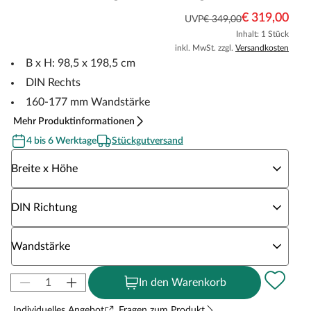
€ 319,00
UVP
€ 349,00
Inhalt: 1 Stück
inkl. MwSt. zzgl.
Versandkosten
B x H: 98,5 x 198,5 cm
DIN Rechts
160-177 mm Wandstärke
Mehr Produktinformationen
4 bis 6 Werktage
Stückgutversand
Wähle eine Breite x Höhe
Breite x Höhe
Wähle eine DIN Richtung
DIN Richtung
Wähle eine Wandstärke
Wandstärke
In den Warenkorb
Individuelles Angebot
Fragen zum Produkt