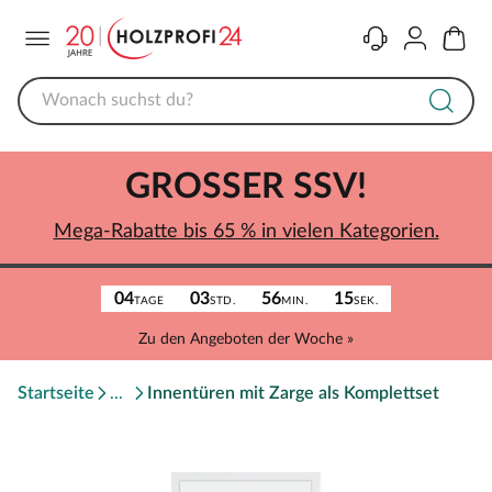
Menü
Kontakt
Konto
Warenk
GROSSER SSV!
Mega-Rabatte bis 65 % in vielen Kategorien.
04
03
56
15
TAGE
STD.
MIN.
SEK.
Zu den Angeboten der Woche »
Startseite
Innentüren mit Zarge als Komplettset