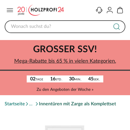
Menü
Kontakt
Konto
Warenk
GROSSER SSV!
Mega-Rabatte bis 65 % in vielen Kategorien.
02
16
30
45
TAGE
STD.
MIN.
SEK.
Zu den Angeboten der Woche »
Startseite
Innentüren mit Zarge als Komplettset