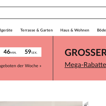
lgeräte
Terrasse & Garten
Haus & Wohnen
Böd
GROSSER 
46
59
MIN.
SEK.
Mega-Rabatte 
ngeboten der Woche »