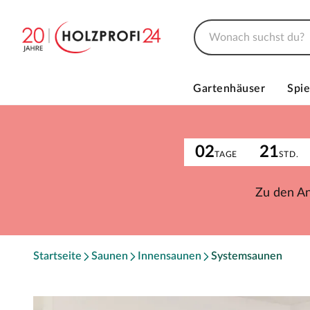
Gartenhäuser
Spie
02
21
TAGE
STD.
Zu den A
Startseite
Saunen
Innensaunen
Systemsaunen