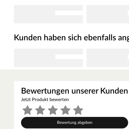
Einscheibensicherheitsglas ist speziell wärmebehandelt
schwankenden Temperaturen. Die Tür hat ein Einbaumaß
64 x 173 cm. Für eine optimale und exakte Ausrichtung sin
ausgestattet mit einem hochwertigen Türgriff im edlen 
Magnetverschlusstechnik.
Kunden haben sich ebenfalls a
Im Lieferumfang enthalten:
2 Liegen, Ofenschutzgitter aus stabilem Fichtenholz, 1 K
Montageanleitung.
Empfohlenes Zubehör
Bitte beachten: Im Lieferumfang dieser Sauna ist KEIN S
Varianten inkl. Saunaofen erhältlich (siehe oberhalb des
Bewertungen unserer Kunden
Onlineshop eine große Auswahl an verschiedenen Öfen.
Die Lieferung der Sauna erfolgt ohne Saunaofen und -st
Jetzt Produkt bewerten
separat erworben werden. Falls Du Dich nicht für einen O
kannst Du eine externe Steuerung kaufen. Diese ist prak
über vielseitige Einstellungsmöglichkeiten.
Bewertung abgeben
Diabassteine sind nicht im Lieferumfang enthalten. Die b