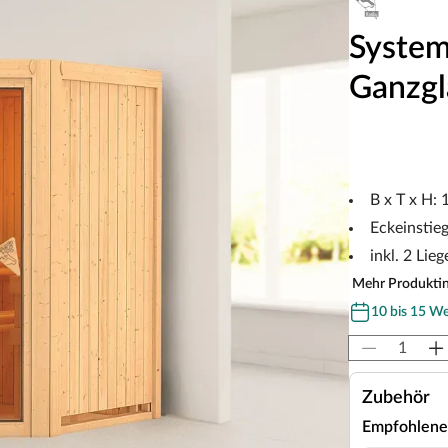
System
Ganzgl
B x T x H:
Eckeinstie
inkl. 2 Lieg
Mehr Produkti
10 bis 15 W
Zubehör
Empfohlene