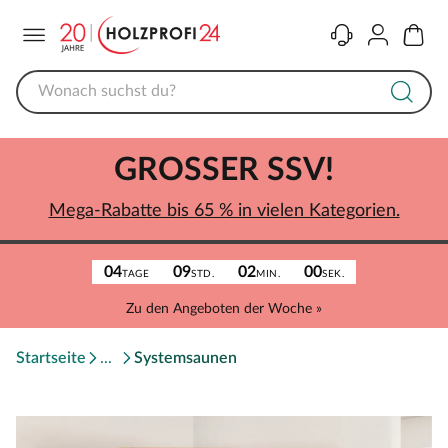
Menü
Kontakt
Konto
Warenk
GROSSER SSV!
Mega-Rabatte bis 65 % in vielen Kategorien.
04
09
02
00
TAGE
STD.
MIN.
SEK.
Zu den Angeboten der Woche »
Startseite
Systemsaunen