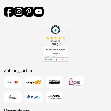
trockene finnische Sauna, die stärkende Kräuterdampf-
Kur, das feuchtwarme Soft-Dampfbad und das
schonende Familienbad.
Außenmantel aus Edelstahl
Integrierte Verdampfereinheit mit Ablauf (4 L Füllmenge)
Abnehmbares Bodenblech mit Tropfschale
Aluminium-Druckguss-Abdeckrahmen
Maße (B x H x T): 41 x 50 x 37 cm
Wassermangelüberwachung
Trockenlaufschutz
Zahlungsarten
Verdampferschale zum Beispiel für ätherische Öle
Steuergerät
Diese Innensauna wird einschließlich Saunaofen mit
externer Steuerung geliefert. Die Anbringung an der
Außenseite der Sauna ermöglicht eine praktische