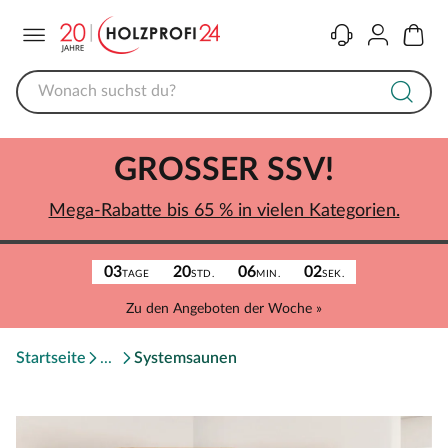
Menü
Kontakt
Konto
Warenk
GROSSER SSV!
Mega-Rabatte bis 65 % in vielen Kategorien.
03
20
06
02
TAGE
STD.
MIN.
SEK.
Zu den Angeboten der Woche »
Startseite
Systemsaunen