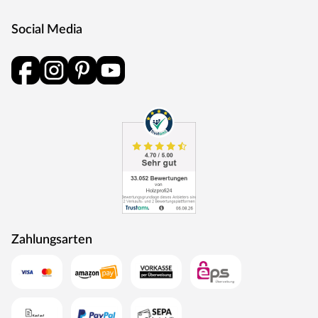
Sauna, die stärkende Kräuterdampf-Kur, das
feuchtwarme Soft-Dampfbad und das schonende
Social Media
Familienbad.
Außenmantel aus Edelstahl
Integrierte Verdampfereinheit mit Ablauf (4 L Füllmenge)
Abnehmbares Bodenblech mit Tropfschale
Aluminium-Druckguss-Abdeckrahmen
Maße (B x H x T): 41 x 50 x 37 cm
Wassermangelüberwachung
Trockenlaufschutz
Verdampferschale zum Beispiel für ätherische Öle
Zahlungsarten
Steuergerät
Bei dieser Innensauna ist ein Saunaofen mit einer
externen Steuerung inklusive. Das Steuergerät wird
außerhalb der Sauna angebracht. Auf diese Weise fängt