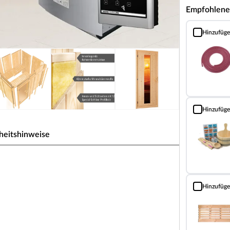
Empfohlene
Hinzufüg
Silikonkabel 
Hinzufüg
Sauna Classic
heitshinweise
weise für 2-3 Personen
Hinzufüg
 den einzelnen vorgefertigten Wandelementen,
Bodenrost (Fi
 Die Bauweise dieser Wandelemente wird
mehreren Schichten zusammensetzen.
aus zwei 12,5 mm starken atmungsaktiven und