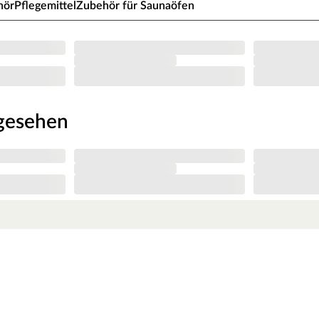
hör
Pflegemittel
Zubehör für Saunaöfen
m Einbaumaß von 78 x 187,1 cm und einem
rke Isolierverglasung, die mittig im 24 x 161 cm
rgt für eine gute Wärmedämmung. Darüber hinaus
riff im edlen KARIBU-Design und einen
ind frei justierbar.
ngesehen
eben ein, bestimmt wie warm es wird und welche
che, finnische Sauna ist dieser 9 kW (3 x 16 A)
 zu 110 °C und besitzt einen feueraluminierten
tem Stahl