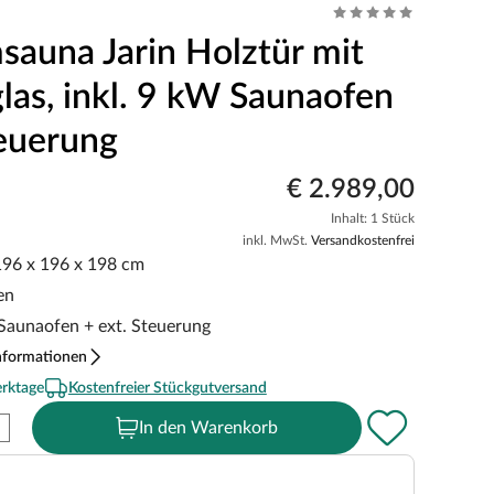
sauna Jarin Holztür mit
glas, inkl. 9 kW Saunaofen
teuerung
€ 2.989,00
Inhalt: 1 Stück
inkl. MwSt.
Versandkostenfrei
 196 x 196 x 198 cm
en
 Saunaofen + ext. Steuerung
nformationen
erktage
Kostenfreier Stückgutversand
In den Warenkorb