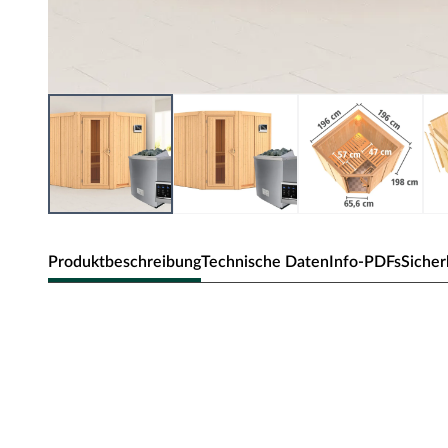
Produktbeschreibung
Technische Daten
Info-PDFs
Sicher
Karibu Innensauna Jarin in Systembau
Diese System- bzw. Elementsauna verdankt ihren Namen
die beim Aufbau einfach nur zusammengesteckt werden.
Sandwich-Bauweise genannt, da die Elemente sich aus 
Die Außenwände der Sichtseiten setzen sich zusammen 