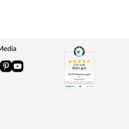
 Media