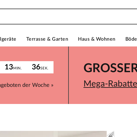
lgeräte
Terrasse & Garten
Haus & Wohnen
Böd
GROSSER 
13
36
MIN.
SEK.
Mega-Rabatte 
ngeboten der Woche »