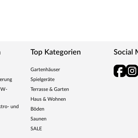
n
Top Kategorien
Social
Gartenhäuser
pfstütze aus Espenholz, 9 kW Ofen mit externer
ferung
Spielgeräte
KW-
Terrasse & Garten
Haus & Wohnen
eliebten Saunasteine sind für alle Saunaöfen
ktro- und
Böden
ten bei der Wärmespeicherung. Diabassteine sind
Saunen
gekauft werden:
SALE