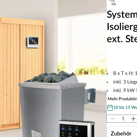
System
Isolier
ext. S
B x T x H:
inkl. 3 Lieg
inkl. 9 kW
Mehr Produkti
10 bis 15 W
Zubehör