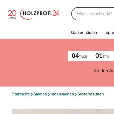
Gartenhäuser
Spie
04
01
TAGE
STD.
Zu den A
Startseite
Saunen
Innensaunen
Systemsaunen