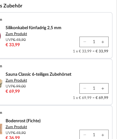
s Zubehör
en
fünfadrig 2,5 mm
Silikonkabel fünfadrig 2,5 mm
Zum Produkt
UVP
€ 49,90
€ 33,99
1 x € 33,99 =
€ 33,99
en
 6-teiliges Zubehörset
Sauna Classic 6-teiliges Zubehörset
Zum Produkt
UVP
€ 99,00
€ 69,99
1 x € 69,99 =
€ 69,99
en
chte)
Bodenrost (Fichte)
Zum Produkt
UVP
€ 49,90
€ 36,99