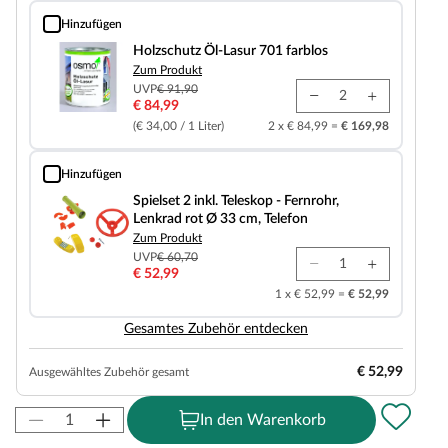
Hinzufügen
Holzschutz Öl-Lasur 701 farblos
Holzschutz Öl-Lasur 701 farblos
Zum Produkt
UVP
€ 91,90
€ 84,99
(€ 34,00 / 1 Liter)
2 x € 84,99 =
€ 169,98
Hinzufügen
Spielset 2 inkl. Teleskop - Fernrohr, Lenkrad rot Ø 33 cm, Telefon
Spielset 2 inkl. Teleskop - Fernrohr,
Lenkrad rot Ø 33 cm, Telefon
Zum Produkt
UVP
€ 60,70
€ 52,99
1 x € 52,99 =
€ 52,99
Gesamtes Zubehör entdecken
€ 52,99
Ausgewähltes Zubehör gesamt
In den Warenkorb