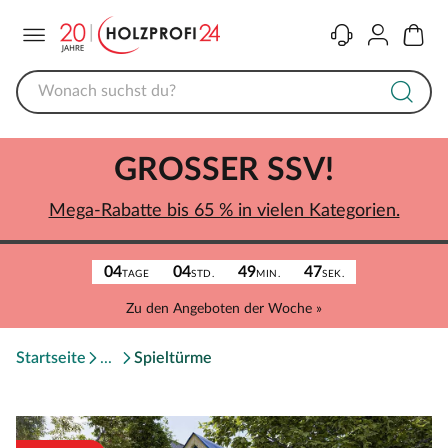
Menü
Kontakt
Konto
Warenk
GROSSER SSV!
Mega-Rabatte bis 65 % in vielen Kategorien.
04
04
49
47
TAGE
STD.
MIN.
SEK.
Zu den Angeboten der Woche »
Startseite
Spieltürme