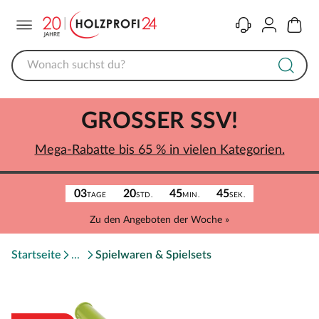
Menü
Kontakt
Konto
Warenk
GROSSER SSV!
Mega-Rabatte bis 65 % in vielen Kategorien.
03
20
45
45
TAGE
STD.
MIN.
SEK.
Zu den Angeboten der Woche »
Startseite
Spielwaren & Spielsets