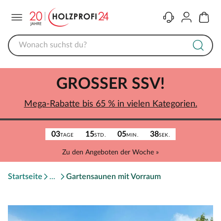
Menü
Kontakt
Konto
Warenk
GROSSER SSV!
Mega-Rabatte bis 65 % in vielen Kategorien.
03
15
05
38
TAGE
STD.
MIN.
SEK.
Zu den Angeboten der Woche »
Startseite
Gartensaunen mit Vorraum