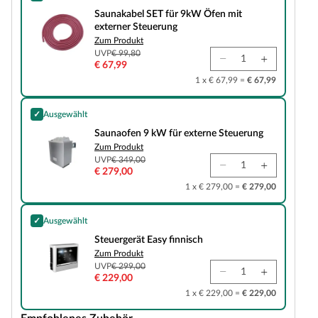
Saunakabel SET für 9kW Öfen mit externer Steuerung
Saunakabel SET für 9kW Öfen mit
externer Steuerung
Zum Produkt
UVP
€ 99,80
€ 67,99
1 x € 67,99 =
€ 67,99
✓
Ausgewählt
Saunaofen 9 kW für externe Steuerung
Saunaofen 9 kW für externe Steuerung
Zum Produkt
UVP
€ 349,00
€ 279,00
1 x € 279,00 =
€ 279,00
✓
Ausgewählt
Steuergerät Easy finnisch
Steuergerät Easy finnisch
Zum Produkt
UVP
€ 299,00
€ 229,00
1 x € 229,00 =
€ 229,00