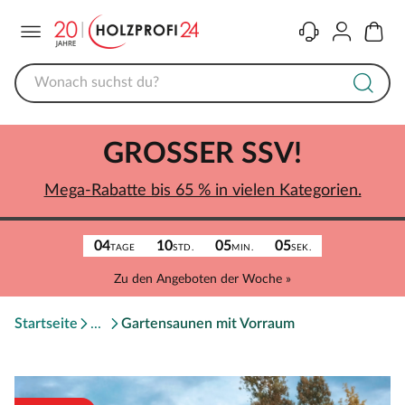
Menü
Kontakt
Konto
Warenk
GROSSER SSV!
Mega-Rabatte bis 65 % in vielen Kategorien.
04
10
05
05
TAGE
STD.
MIN.
SEK.
Zu den Angeboten der Woche »
Startseite
Gartensaunen mit Vorraum