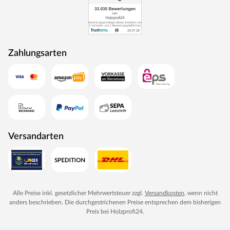
unserem Online Shop erhältlich.
Silikonkabel müssen, je nach Verbindung, separat hinzu
gekauft werden:
Zahlungsarten
Ofen – fünfadriges Silikonkabel: vom Steuergerät zum
Saunaofen (1,5 mm), siebenadriges Silikonkabel: vom Bio-
Steuergerät zum Bio-Kombiofen (1,5 mm)
Steuergerät – fünfadriges Silikonkabel: vom
Starkstromanschluss zum Steuergerät (2,5 mm),
fünfadriges Silikonkabel: vom Steuergerät zum Saunaofen
(1,5 mm)
Saunaleuchte – dreiadriges Silikonkabel: vom
Versandarten
Stromanschluss / Steuergerät zur Saunaleuchte (1,5 mm)
Dachkranz mit integrierten LED-Lampen: zaubert
harmonisches Licht um Deine Sauna.
Bodenrost aus fußwarmem Fichtenholz: für angenehmes
Alle Preise inkl. gesetzlicher Mehrwertsteuer zzgl.
Versandkosten
, wenn nicht
Auftreten innerhalb und außerhalb der Sauna.
anders beschrieben. Die durchgestrichenen Preise entsprechen dem bisherigen
Zubehörregal: für Ordnung im Zubehör
Preis bei
Holzprofi24
.
6-teiliges Saunaset: Aufgusskübel aus robustem