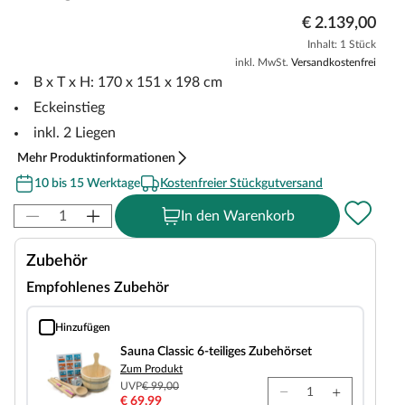
€ 2.139,00
Inhalt: 1 Stück
inkl. MwSt.
Versandkostenfrei
B x T x H: 170 x 151 x 198 cm
Eckeinstieg
inkl. 2 Liegen
Mehr Produktinformationen
10 bis 15 Werktage
Kostenfreier Stückgutversand
In den Warenkorb
Zubehör
Empfohlenes Zubehör
Hinzufügen
Sauna Classic 6-teiliges Zubehörset
Sauna Classic 6-teiliges Zubehörset
Zum Produkt
UVP
€ 99,00
€ 69,99