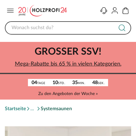
Menü
Kontakt
Konto
Warenk
GROSSER SSV!
Mega-Rabatte bis 65 % in vielen Kategorien.
04
10
35
48
TAGE
STD.
MIN.
SEK.
Zu den Angeboten der Woche »
Startseite
Systemsaunen