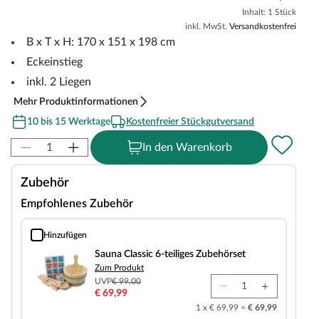
Inhalt: 1 Stück
inkl. MwSt.
Versandkostenfrei
B x T x H: 170 x 151 x 198 cm
Eckeinstieg
inkl. 2 Liegen
Mehr Produktinformationen
10 bis 15 Werktage
Kostenfreier Stückgutversand
In den Warenkorb
Zubehör
Empfohlenes Zubehör
Hinzufügen
Sauna Classic 6-teiliges Zubehörset
Sauna Classic 6-teiliges Zubehörset
Zum Produkt
UVP
€ 99,00
€ 69,99
1 x € 69,99 =
€ 69,99