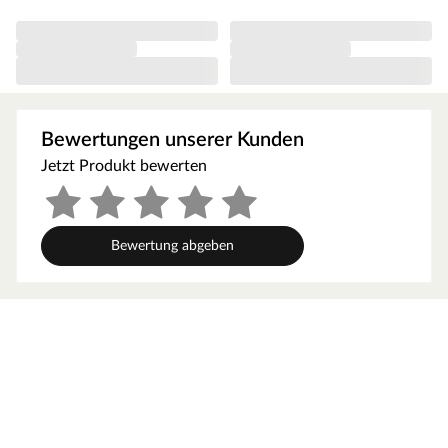
sehr geringe Aufheizzeit. Das macht sie besonders
energieschonend.
Bei der Montage einer Sauna muss ein Mindestabstand
von 10 cm zu Wänden und Decke unbedingt eingehalten
werden, um gute Luftzirkulation zu gewährleisten. So
kann feucht-warme Luft besser abziehen. In diesem
Bewertungen unserer Kunden
Zusammenhang müssen die Mindestraumhöhe und -
Jetzt Produkt bewerten
breite beachtet werden.
Grundausstattung
Bewertung abgeben
Innenmaße: Die Innenmaße dieser Sauna mit B 155 x T
136 x H 192 cm erlauben es, dass 1-2 Personen
gleichzeitig saunieren können.
Saunaliegen: Auf 2 Liegen aus massivem Espenholz wird
das Sauna-Erlebnis besonders bequem. Folgende
Saunabänke werden mitgeliefert: 1 Liege, ca. 52 cm breit,
1 Liege, ca. 27 cm breit, (massives Espenholz).
Eckeinstieg: Besonders gut eignet sie sich für kleine
Räume. Sie nutzt jeden Quadratmeter sinnvoll und ist in