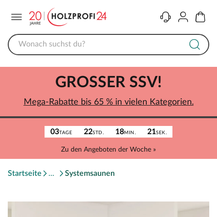
Menü
Kontakt
Konto
Warenk
GROSSER SSV!
Mega-Rabatte bis 65 % in vielen Kategorien.
03
22
18
21
TAGE
STD.
MIN.
SEK.
Zu den Angeboten der Woche »
Startseite
Systemsaunen