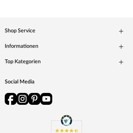
Bitte beachten: Im Lieferumfang dieser Sauna ist KEIN
Saunaofen enthalten. Von dieser Sauna sind jedoch
Varianten inkl. Saunaofen erhältlich (siehe oberhalb des
Warenkorb-Buttons). Zusätzlich findest Du im
Shop Service
Onlineshop eine große Auswahl an verschiedenen Öfen.
Die Lieferung der Sauna erfolgt ohne Saunaofen und -
Informationen
steuerung. Diese können in unserem Online Shop
separat erworben werden. Falls Du Dich nicht für einen
Top Kategorien
Ofen mit integrierter Steuerung entscheidest, kannst Du
eine externe Steuerung kaufen. Diese ist praktisch
außerhalb der Sauna bedienbar und verfügt über
Social Media
vielseitige Einstellungsmöglichkeiten.
Diabassteine sind nicht im Lieferumfang enthalten. Die
beliebten Saunasteine sind für alle Saunaöfen geeignet
und überzeugen durch ihre besonderen Fähigkeiten bei
der Wärmespeicherung. Diabassteine sind separat in
unserem Online Shop erhältlich.
Silikonkabel müssen, je nach Verbindung, separat hinzu