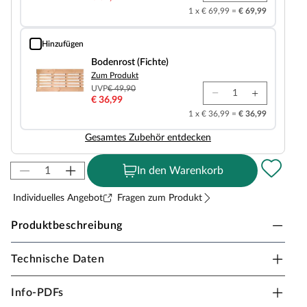
1 x € 69,99 =
€ 69,99
Hinzufügen
Bodenrost (Fichte)
Bodenrost (Fichte)
Zum Produkt
UVP
€ 49,90
€ 36,99
1 x € 36,99 =
€ 36,99
Gesamtes Zubehör entdecken
In den Warenkorb
Individuelles Angebot
Fragen zum Produkt
Produktbeschreibung
Technische Daten
Sicherheitshinweise
Unsere Wellnessartikel (Saunen, Saunahäuser,
Info-PDFs
Saunafässer, Kotas, Infrarotkabinen, Saunaöfen etc.)