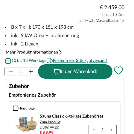
€ 2.459,00
Inhalt: 1 Stück
inkl. MwSt.
Versandkostenfrei
B x T x H: 170 x 151 x 198 cm
inkl. 9 kW Ofen + int. Steuerung
inkl. 2 Liegen
Mehr Produktinformationen
10 bis 15 Werktage
Kostenfreier Stückgutversand
In den Warenkorb
Zubehör
Empfohlenes Zubehör
Hinzufügen
Sauna Classic 6-teiliges Zubehörset
Sauna Classic 6-teiliges Zubehörset
Zum Produkt
UVP
€ 99,00
€ 69,99