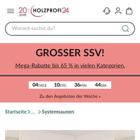
Menü
Kontakt
Konto
Warenk
GROSSER SSV!
Mega-Rabatte bis 65 % in vielen Kategorien.
04
10
36
44
TAGE
STD.
MIN.
SEK.
Zu den Angeboten der Woche »
Startseite
Systemsaunen