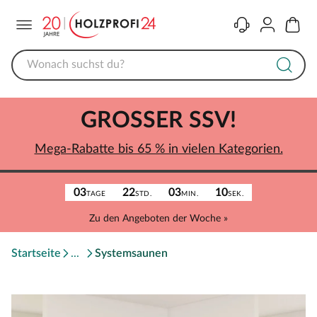
Menü
Kontakt
Konto
Warenk
GROSSER SSV!
Mega-Rabatte bis 65 % in vielen Kategorien.
03
22
03
10
TAGE
STD.
MIN.
SEK.
Zu den Angeboten der Woche »
Startseite
Systemsaunen