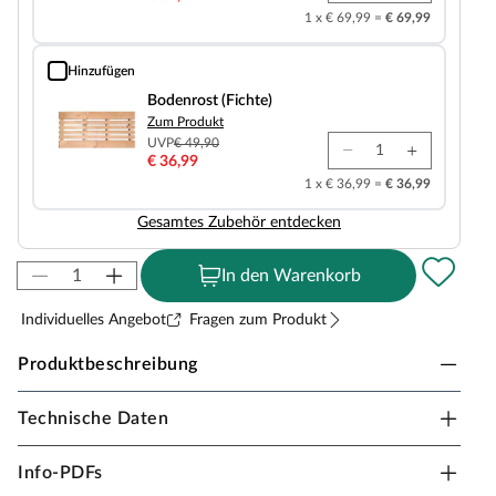
1 x € 69,99 =
€ 69,99
Hinzufügen
Bodenrost (Fichte)
Bodenrost (Fichte)
Zum Produkt
UVP
€ 49,90
€ 36,99
1 x € 36,99 =
€ 36,99
Gesamtes Zubehör entdecken
In den Warenkorb
Individuelles Angebot
Fragen zum Produkt
Produktbeschreibung
Technische Daten
Sicherheitshinweise
Unsere Wellnessartikel (Saunen, Saunahäuser,
Info-PDFs
Saunafässer, Kotas, Infrarotkabinen, Saunaöfen etc.)