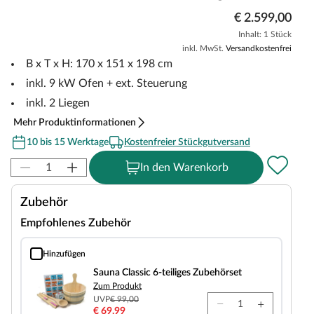
€ 2.599,00
Inhalt: 1 Stück
inkl. MwSt.
Versandkostenfrei
B x T x H: 170 x 151 x 198 cm
inkl. 9 kW Ofen + ext. Steuerung
inkl. 2 Liegen
Mehr Produktinformationen
10 bis 15 Werktage
Kostenfreier Stückgutversand
In den Warenkorb
Zubehör
Empfohlenes Zubehör
Hinzufügen
Sauna Classic 6-teiliges Zubehörset
Sauna Classic 6-teiliges Zubehörset
Zum Produkt
UVP
€ 99,00
€ 69,99