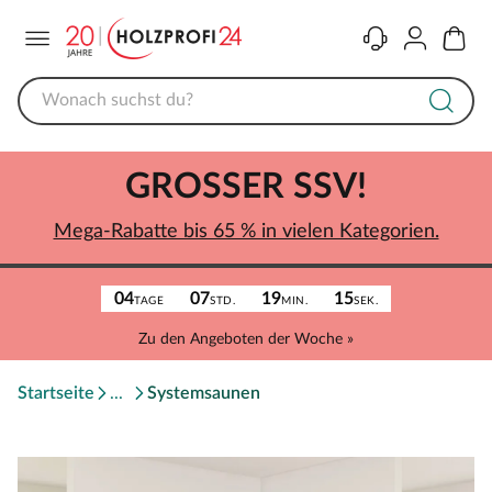
Menü
Kontakt
Konto
Warenk
GROSSER SSV!
Mega-Rabatte bis 65 % in vielen Kategorien.
04
07
19
15
TAGE
STD.
MIN.
SEK.
Zu den Angeboten der Woche »
Startseite
Systemsaunen