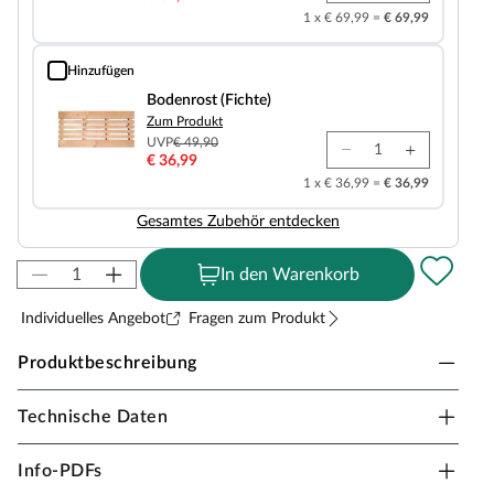
1 x € 69,99 =
€ 69,99
Hinzufügen
Bodenrost (Fichte)
Bodenrost (Fichte)
Zum Produkt
UVP
€ 49,90
€ 36,99
1 x € 36,99 =
€ 36,99
Gesamtes Zubehör entdecken
In den Warenkorb
Individuelles Angebot
Fragen zum Produkt
Produktbeschreibung
Technische Daten
KARIBU Innensauna Taurin in
Systembauweise
Info-PDFs
Dieses Saunamodell – eine System- bzw. Elementsauna –