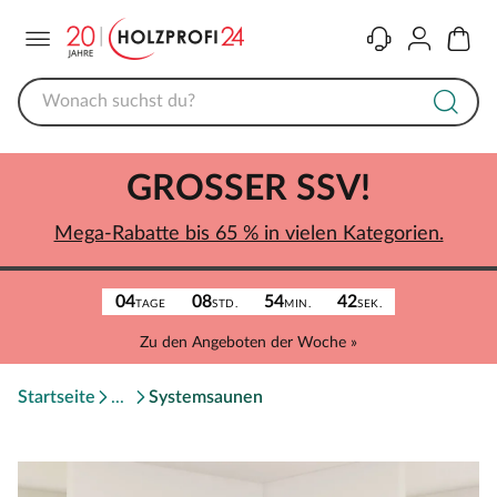
Menü
Kontakt
Konto
Warenk
GROSSER SSV!
Mega-Rabatte bis 65 % in vielen Kategorien.
04
08
54
42
TAGE
STD.
MIN.
SEK.
Zu den Angeboten der Woche »
Startseite
Systemsaunen