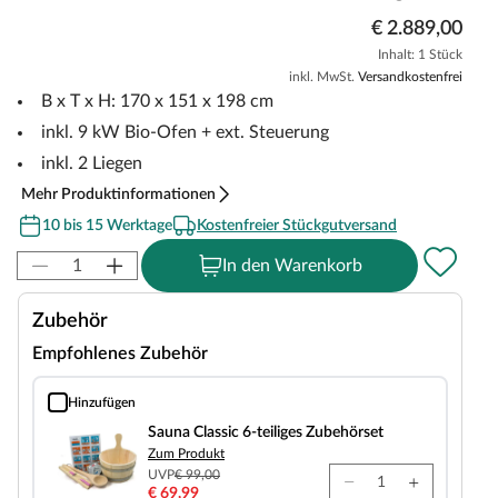
€ 2.889,00
Inhalt: 1 Stück
inkl. MwSt.
Versandkostenfrei
B x T x H: 170 x 151 x 198 cm
inkl. 9 kW Bio-Ofen + ext. Steuerung
inkl. 2 Liegen
Mehr Produktinformationen
10 bis 15 Werktage
Kostenfreier Stückgutversand
In den Warenkorb
Zubehör
Empfohlenes Zubehör
Hinzufügen
Sauna Classic 6-teiliges Zubehörset
Sauna Classic 6-teiliges Zubehörset
Zum Produkt
UVP
€ 99,00
€ 69,99