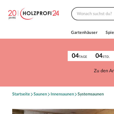
Gartenhäuser
Spie
04
04
TAGE
STD.
Zu den A
Startseite
Saunen
Innensaunen
Systemsaunen