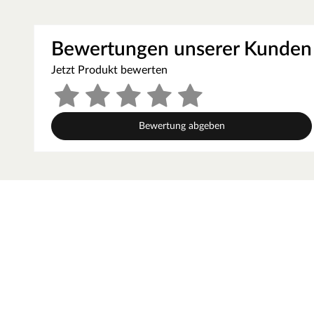
Türvariante
Die 8 mm starke bronzierte Ganzglastür ist in einen Tür
Bewertungen unserer Kunden
Einscheibensicherheitsglas ist speziell wärmebehandelt
Jetzt Produkt bewerten
schwankenden Temperaturen. Die Tür hat ein Einbaumaß
64 x 173 cm. Für eine optimale und exakte Ausrichtung sin
ausgestattet mit einem hochwertigen Türgriff im edlen 
Magnetverschlusstechnik.
Bewertung abgeben
Saunaofen
Das Herzstück einer Sauna ist ihr Ofen: Er haucht ihr L
Art von Saunagang genossen werden kann. Für eine klassis
starke Saunaofen optimal. Er erreicht eine Temperatur vo
feueraluminierten Innenmantel.
Außenmantel aus Edelstahl
Feueraluminierter Innenmantel gegen Knackgeräusche
Rückwand und Elektroanschlusskasten aus feueraluminisier