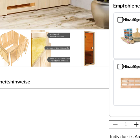
Empfohlene
Hinzufüg
Sauna Classic
Hinzufüg
Bodenrost (Fi
heitshinweise
SPARSET Kotka in
 durch seine besondere Sandwich-Bauweise aus,
. Die bereits vorgefertigten Wandelemente
Individuelles A
tunden.