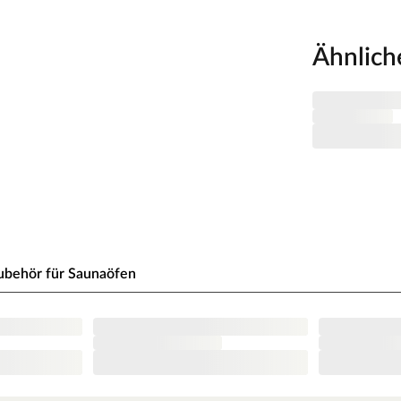
5 mm starken Holzschichten aus atmungsaktivem
z und einer 42 mm dicken Dämmschicht aus
Ähnlich
alplatte und Mineraldämmwolle ausgestattet. Mit
soliert und somit besonders energiesparend.
ystemsauna extra schnell auf.
von 10 cm zu Wänden und Decke unbedingt
isten. So kann feucht-warme Luft besser
aumhöhe und -breite beachtet werden.
 x H 192 cm erlauben es, dass 2-3 Personen
ubehör für Saunaöfen
nagast besonders angenehm. In der Grundausstattung
 cm breit
ders gut für kleine Räume. Platzsparend und kompakt