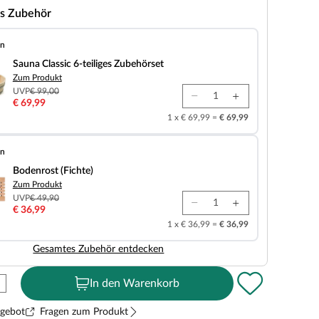
s Zubehör
en
 6-teiliges Zubehörset
Sauna Classic 6-teiliges Zubehörset
Zum Produkt
UVP
€ 99,00
€ 69,99
1 x € 69,99 =
€ 69,99
en
chte)
Bodenrost (Fichte)
Zum Produkt
UVP
€ 49,90
€ 36,99
1 x € 36,99 =
€ 36,99
Gesamtes Zubehör entdecken
In den Warenkorb
ngebot
Fragen zum Produkt