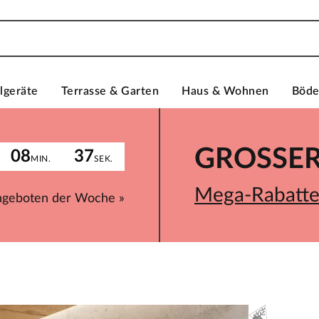
lgeräte
Terrasse & Garten
Haus & Wohnen
Böd
GROSSER 
08
37
MIN.
SEK.
Mega-Rabatte 
ngeboten der Woche »