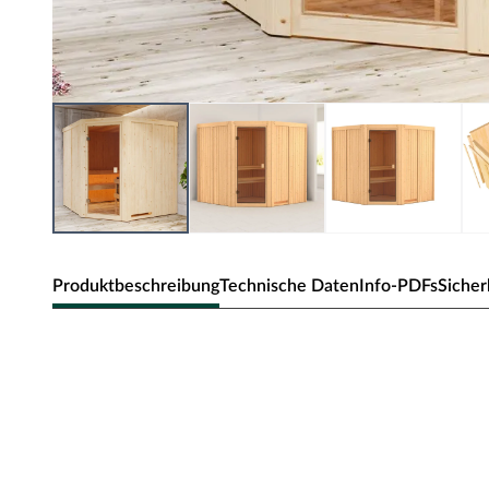
Produktbeschreibung
Technische Daten
Info-PDFs
Sicher
KARIBU WOODFEELING Innensauna 
Systembauweise für 2-3 Personen
Dieses Saunamodell – eine Systemsauna – zeichnet sich
d.h. die Wandelemente bestehen aus einzelnen Schichten
ermöglichen einen schnellen Aufbau innerhalb weniger S