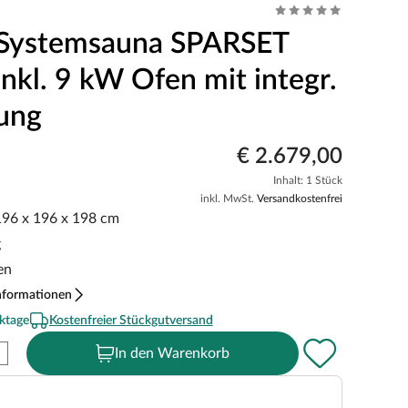
 Systemsauna SPARSET
inkl. 9 kW Ofen mit integr.
ung
€ 2.679,00
Inhalt: 1 Stück
inkl. MwSt.
Versandkostenfrei
 196 x 196 x 198 cm
g
en
nformationen
ktage
Kostenfreier Stückgutversand
In den Warenkorb