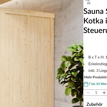
Sauna
Kotka 
Steuer
B x T x H:
Eckeinstie
inkl. 3 Lieg
Mehr Produkti
7 bis 10 Wer
Zubehör