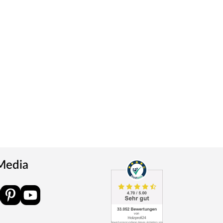
 Media