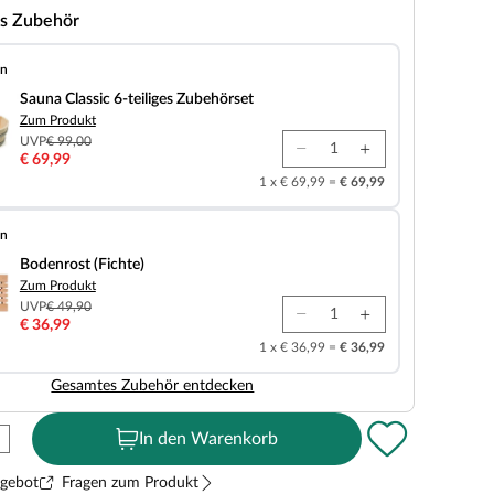
s Zubehör
en
 6-teiliges Zubehörset
Sauna Classic 6-teiliges Zubehörset
Zum Produkt
UVP
€ 99,00
€ 69,99
1 x € 69,99 =
€ 69,99
en
chte)
Bodenrost (Fichte)
Zum Produkt
UVP
€ 49,90
€ 36,99
1 x € 36,99 =
€ 36,99
Gesamtes Zubehör entdecken
In den Warenkorb
ngebot
Fragen zum Produkt