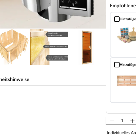
Empfohlene
Hinzufüg
Sauna Classic
Hinzufüg
Bodenrost (Fi
heitshinweise
weise für 1-2 Personen
 zeichnet sich durch seine besondere Sandwich-
nen Schichten. Die bereits vorgefertigten
rhalb weniger Stunden.
5 mm starken Holzschichten aus atmungsaktivem
Individuelles A