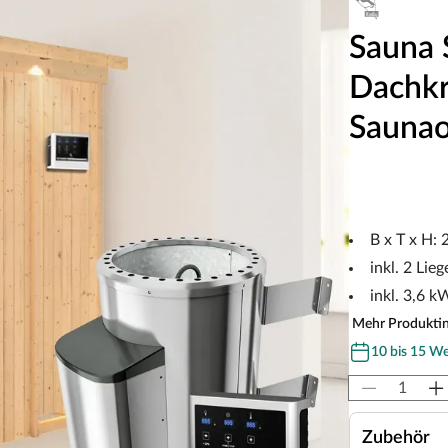
Sauna 
Dachkra
Saunao
B x T x H:
inkl. 2 Lieg
inkl. 3,6 
Mehr Produkti
10 bis 15 W
Zubehör