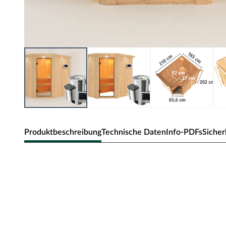
Produktbeschreibung
Technische Daten
Info-PDFs
Sicher
Karibu Innensauna Saja in Systembau
Dieses Saunamodell – eine System- bzw. Elementsauna –
Bauweise aus, d.h. die Wandelemente bestehen aus einzel
Wandelemente ermöglichen einen schnellen Aufbau inne
Die Außenwände der Sichtseiten bestehen aus zwei 12,