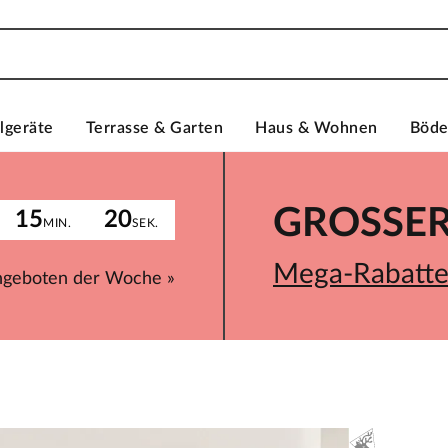
lgeräte
Terrasse & Garten
Haus & Wohnen
Böd
GROSSER 
15
20
MIN.
SEK.
Mega-Rabatte 
ngeboten der Woche »