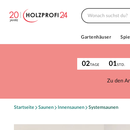
Gartenhäuser
Spie
02
01
TAGE
STD.
Zu den A
Startseite
Saunen
Innensaunen
Systemsaunen