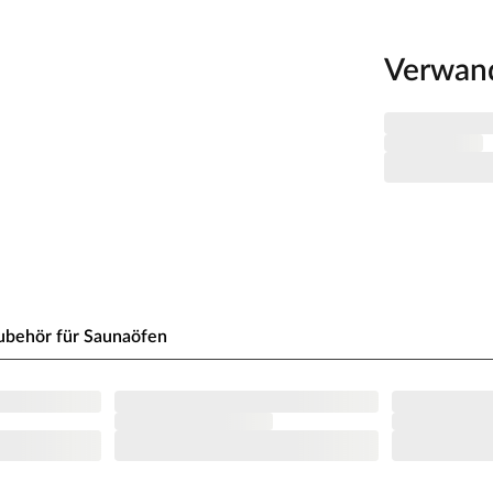
z und einer 42 mm dicken Dämmschicht aus
alplatte und Mineraldämmwolle ausgestattet. Mit
Verwan
soliert und somit besonders energiesparend.
ystemsauna extra schnell auf.
von 10 cm zu Wänden und Decke unbedingt
isten. So kann feucht-warme Luft besser
aumhöhe und -breite beachtet werden.
 x H 192 cm erlauben es, dass 1-2 Personen
nagast besonders angenehm. In der Grundausstattung
ubehör für Saunaöfen
 1 Liege, ca. 27 cm breit, (massives Espenholz).
 Sie nutzt jeden Quadratmeter sinnvoll und ist in
zsparend.
au möglich. Je nach Raumeigenschaften kann sie rechts
ierten LED-Lampen zaubert harmonisches Licht um