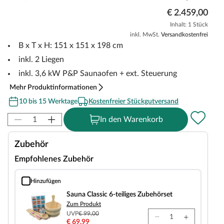
€ 2.459,00
Inhalt: 1 Stück
inkl. MwSt.
Versandkostenfrei
B x T x H: 151 x 151 x 198 cm
inkl. 2 Liegen
inkl. 3,6 kW P&P Saunaofen + ext. Steuerung
Mehr Produktinformationen
10 bis 15 Werktage
Kostenfreier Stückgutversand
In den Warenkorb
Zubehör
Empfohlenes Zubehör
Hinzufügen
Sauna Classic 6-teiliges Zubehörset
Sauna Classic 6-teiliges Zubehörset
Zum Produkt
UVP
€ 99,00
€ 69,99