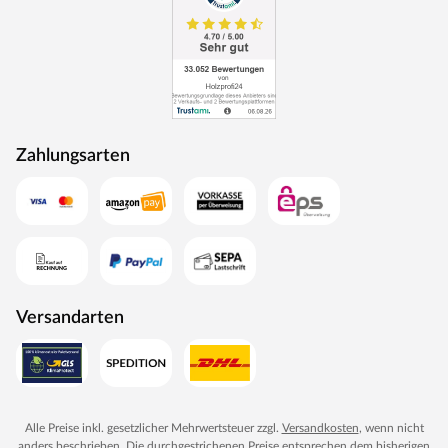
Anschlussstelle, über die ein weiteres elektrisches Gerät
bedient werden kann.
Elektronisches Steuergerät EASY
7-Segmentanzeige mit Vorwahl-Funktion (15 Minuten-
Schritte)
Zahlungsarten
Stufenlos zwischen 40 und 125 °C regelbar
1-Fühlermess-System
Störungsmeldung
Heizbegrenzung bis zu 6 Stunden
Anschluss für Kabinenbeleuchtung
Versandarten
Schaltleistung von 9 kW (3x16 A)
Sicherheitstemperaturbegrenzung bei 140 °C
Lichtanschluss
Einfache Bedienung
Alle Preise inkl. gesetzlicher Mehrwertsteuer zzgl.
Versandkosten
, wenn nicht
Geringer Montageaufwand
anders beschrieben. Die durchgestrichenen Preise entsprechen dem bisherigen