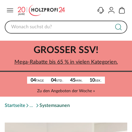
Menü
Kontakt
Konto
Warenk
GROSSER SSV!
Mega-Rabatte bis 65 % in vielen Kategorien.
04
04
45
10
TAGE
STD.
MIN.
SEK.
Zu den Angeboten der Woche »
Startseite
Systemsaunen