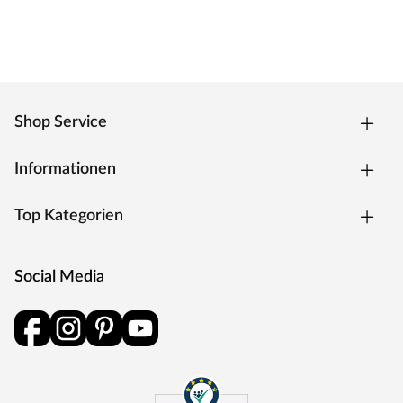
von Saunagang genossen werden kann. Dieser 3,6 kW
(16 A) starke Ofen erreicht eine Temperatur bis zu 80 °C,
wird steckerfertig geliefert und ist besonders sparsam im
Betrieb.
Der komplette Ofen, inklusive Bodenblech und
Shop Service
Außenmantel, besteht aus Edelstahl
Innenteile aus korrosionsbeständigem Material
Informationen
Temperaturwahl von 50 – 80 °C
Maße inklusive Wandhalterung (B x H x T): 31 x 46 x 46
Top Kategorien
cm
Steuergerät
Social Media
Diese Innensauna wird mit Saunaofen und einer
externen Steuerung geliefert. Die Anbringung des
Steuergerätes erfolgt an der Außenseite der Sauna. Ganz
komfortabel kann somit die Saunasteuerung von außen
erledigt und die Temperatur exakt bestimmt werden.
Zusätzlich verfügt das Steuergerät über eine