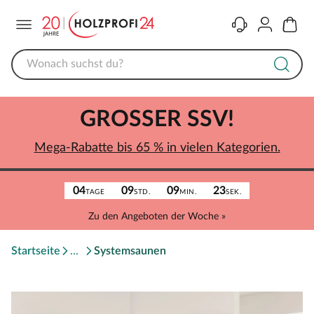
Menü
Kontakt
Konto
Warenk
GROSSER SSV!
Mega-Rabatte bis 65 % in vielen Kategorien.
04
09
09
23
TAGE
STD.
MIN.
SEK.
Zu den Angeboten der Woche »
Startseite
Systemsaunen