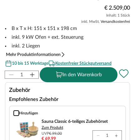
€ 2.509,00
Inhalt: 1 Stück
inkl. MwSt.
Versandkostenfrei
B x T x H: 151 x 151 x 198 cm
inkl. 9 kW Ofen + ext. Steuerung
inkl. 2 Liegen
Mehr Produktinformationen
10 bis 15 Werktage
Kostenfreier Stückgutversand
In den Warenkorb
Zubehör
Empfohlenes Zubehör
Hinzufügen
Sauna Classic 6-teiliges Zubehörset
Sauna Classic 6-teiliges Zubehörset
Zum Produkt
UVP
€ 99,00
€ 69,99