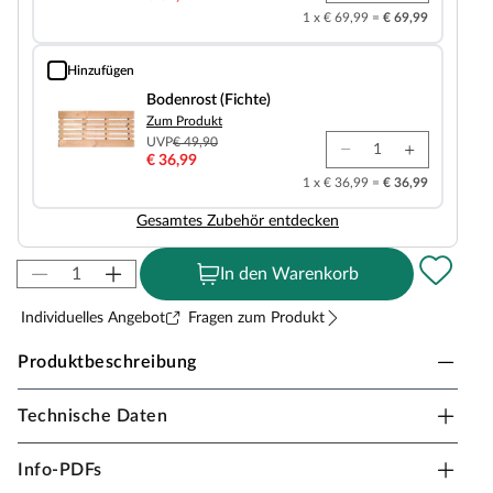
1 x € 69,99 =
€ 69,99
Hinzufügen
Bodenrost (Fichte)
Bodenrost (Fichte)
Zum Produkt
UVP
€ 49,90
€ 36,99
1 x € 36,99 =
€ 36,99
Gesamtes Zubehör entdecken
In den Warenkorb
Individuelles Angebot
Fragen zum Produkt
Produktbeschreibung
Technische Daten
Sicherheitshinweise
Unsere Wellnessartikel (Saunen, Saunahäuser,
Info-PDFs
Saunafässer, Kotas, Infrarotkabinen, Saunaöfen etc.)