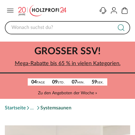
Menü
Kontakt
Konto
Warenk
GROSSER SSV!
Mega-Rabatte bis 65 % in vielen Kategorien.
04
09
07
59
TAGE
STD.
MIN.
SEK.
Zu den Angeboten der Woche »
Startseite
Systemsaunen