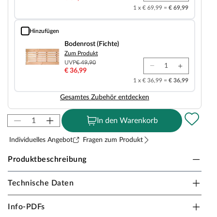
1 x € 69,99 =
€ 69,99
Hinzufügen
Bodenrost (Fichte)
Bodenrost (Fichte)
Zum Produkt
UVP
€ 49,90
€ 36,99
1 x € 36,99 =
€ 36,99
Gesamtes Zubehör entdecken
In den Warenkorb
Individuelles Angebot
Fragen zum Produkt
Produktbeschreibung
Technische Daten
Sicherheitshinweise
Unsere Wellnessartikel (Saunen, Saunahäuser,
Info-PDFs
Saunafässer, Kotas, Infrarotkabinen, Saunaöfen etc.)