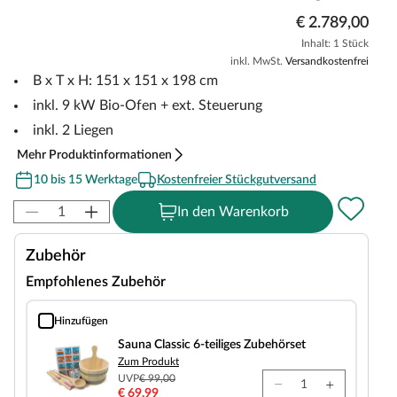
€ 2.789,00
Inhalt: 1 Stück
inkl. MwSt.
Versandkostenfrei
B x T x H: 151 x 151 x 198 cm
inkl. 9 kW Bio-Ofen + ext. Steuerung
inkl. 2 Liegen
Mehr Produktinformationen
10 bis 15 Werktage
Kostenfreier Stückgutversand
In den Warenkorb
Zubehör
Empfohlenes Zubehör
Hinzufügen
Sauna Classic 6-teiliges Zubehörset
Sauna Classic 6-teiliges Zubehörset
Zum Produkt
UVP
€ 99,00
€ 69,99