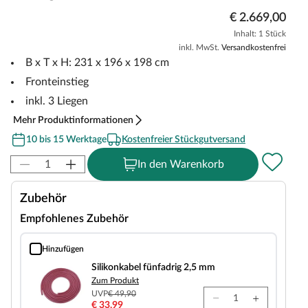
€ 2.669,00
Inhalt: 1 Stück
inkl. MwSt.
Versandkostenfrei
B x T x H: 231 x 196 x 198 cm
Fronteinstieg
inkl. 3 Liegen
Mehr Produktinformationen
10 bis 15 Werktage
Kostenfreier Stückgutversand
In den Warenkorb
Zubehör
Empfohlenes Zubehör
Hinzufügen
Silikonkabel fünfadrig 2,5 mm
Silikonkabel fünfadrig 2,5 mm
Zum Produkt
UVP
€ 49,90
€ 33,99