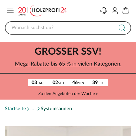
Menü
Kontakt
Konto
Warenk
GROSSER SSV!
Mega-Rabatte bis 65 % in vielen Kategorien.
03
02
46
39
TAGE
STD.
MIN.
SEK.
Zu den Angeboten der Woche »
Startseite
Systemsaunen