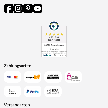
Onlineshop eine große Auswahl an verschiedenen Öfen.
Die Lieferung der Sauna erfolgt ohne Saunaofen und -
steuerung. Diese können in unserem Online Shop
separat erworben werden. Falls Du Dich nicht für einen
Ofen mit integrierter Steuerung entscheidest, kannst Du
eine externe Steuerung kaufen. Diese ist praktisch
außerhalb der Sauna bedienbar und verfügt über
vielseitige Einstellungsmöglichkeiten.
Diabassteine sind nicht im Lieferumfang enthalten. Die
beliebten Saunasteine sind für alle Saunaöfen geeignet
und überzeugen durch ihre besonderen Fähigkeiten bei
Zahlungsarten
der Wärmespeicherung. Diabassteine sind separat in
unserem Online Shop erhältlich.
Silikonkabel müssen, je nach Verbindung, separat hinzu
gekauft werden:
Ofen – fünfadriges Silikonkabel: vom Steuergerät zum
Saunaofen (1,5 mm), siebenadriges Silikonkabel: vom Bio-
Versandarten
Steuergerät zum Bio-Kombiofen (1,5 mm)