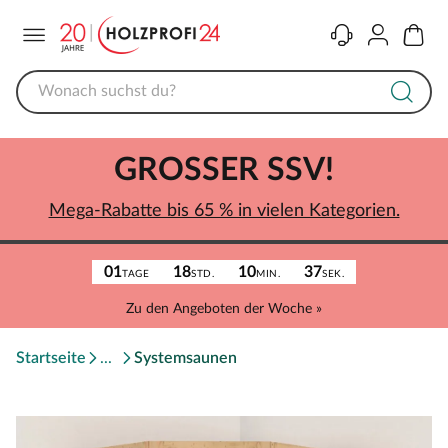
Menü
Kontakt
Konto
Warenk
GROSSER SSV!
Mega-Rabatte bis 65 % in vielen Kategorien.
01
18
10
37
TAGE
STD.
MIN.
SEK.
Zu den Angeboten der Woche »
Startseite
Systemsaunen