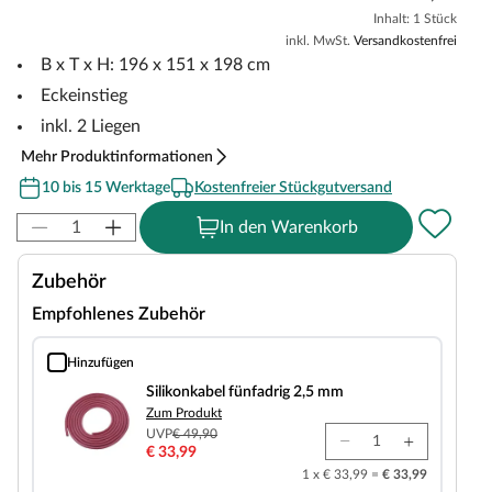
Inhalt: 1 Stück
inkl. MwSt.
Versandkostenfrei
B x T x H: 196 x 151 x 198 cm
Eckeinstieg
inkl. 2 Liegen
Mehr Produktinformationen
10 bis 15 Werktage
Kostenfreier Stückgutversand
In den Warenkorb
Zubehör
Empfohlenes Zubehör
Hinzufügen
Silikonkabel fünfadrig 2,5 mm
Silikonkabel fünfadrig 2,5 mm
Zum Produkt
UVP
€ 49,90
€ 33,99
1 x € 33,99 =
€ 33,99