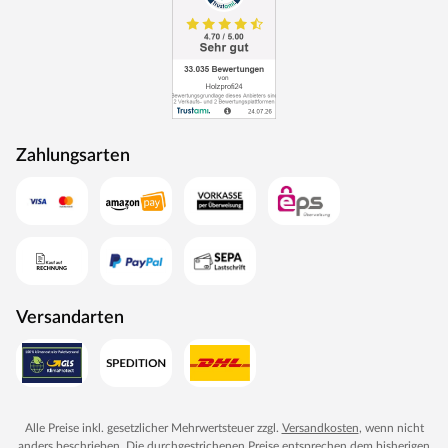
komfortabel kann somit die Saunasteuerung von außen
erledigt und die Temperatur exakt bestimmt werden.
Zusätzlich verfügt das Steuergerät über eine
Anschlussstelle, über die ein weiteres elektrisches Gerät
bedient werden kann.
Zahlungsarten
Elektronisches Steuergerät EASY
7-Segmentanzeige mit Vorwahl-Funktion (15 Minuten-
Schritte)
Stufenlos zwischen 40 und 125 °C regelbar
1-Fühlermess-System
Störungsmeldung
Versandarten
Heizbegrenzung bis zu 6 Stunden
Anschluss für Kabinenbeleuchtung
Schaltleistung von 9 kW (3x16 A)
Sicherheitstemperaturbegrenzung bei 140 °C
Alle Preise inkl. gesetzlicher Mehrwertsteuer zzgl.
Versandkosten
, wenn nicht
anders beschrieben. Die durchgestrichenen Preise entsprechen dem bisherigen