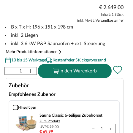
€ 2.649,00
Inhalt: 1 Stück
inkl. MwSt.
Versandkostenfrei
B x T x H: 196 x 151 x 198 cm
inkl. 2 Liegen
inkl. 3,6 kW P&P Saunaofen + ext. Steuerung
Mehr Produktinformationen
10 bis 15 Werktage
Kostenfreier Stückgutversand
In den Warenkorb
Zubehör
Empfohlenes Zubehör
Hinzufügen
Sauna Classic 6-teiliges Zubehörset
Sauna Classic 6-teiliges Zubehörset
Zum Produkt
UVP
€ 99,00
€ 69,99