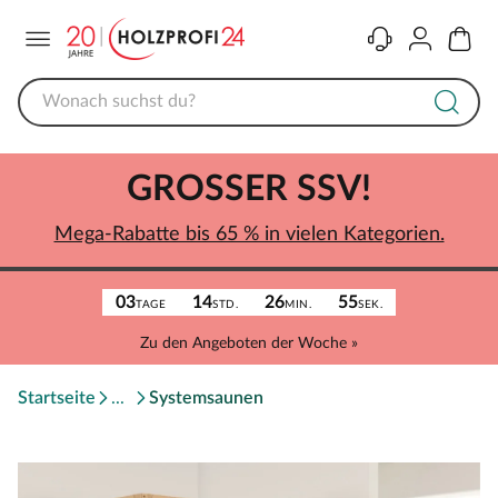
Menü
Kontakt
Konto
Warenk
GROSSER SSV!
Mega-Rabatte bis 65 % in vielen Kategorien.
03
14
26
55
TAGE
STD.
MIN.
SEK.
Zu den Angeboten der Woche »
Startseite
Systemsaunen