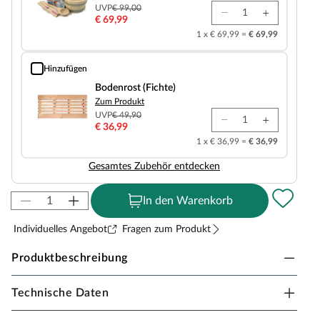
UVP
€ 99,00
€ 69,99
1 x € 69,99 =
€ 69,99
Hinzufügen
Bodenrost (Fichte)
Bodenrost (Fichte)
Zum Produkt
UVP
€ 49,90
€ 36,99
1 x € 36,99 =
€ 36,99
Gesamtes Zubehör entdecken
In den Warenkorb
Individuelles Angebot
Fragen zum Produkt
Produktbeschreibung
Technische Daten
Sicherheitshinweise
Unsere Wellnessartikel (Saunen, Saunahäuser,