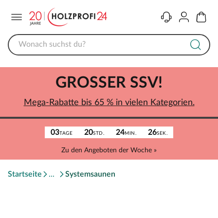
Menü
Kontakt
Konto
Warenk
GROSSER SSV!
Mega-Rabatte bis 65 % in vielen Kategorien.
03
20
24
26
TAGE
STD.
MIN.
SEK.
Zu den Angeboten der Woche »
Startseite
Systemsaunen