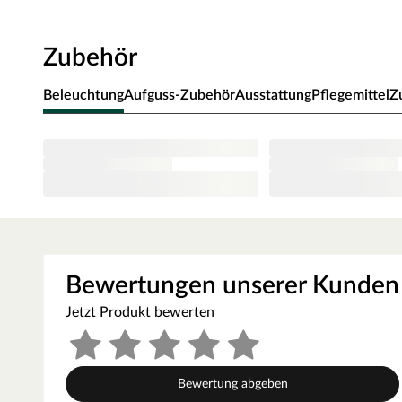
Ofen zur Wand und vom Ofen zum Ofenschutz müssen u
muss die Höhe des Ofenschutzes angepasst werden. Bitt
Zubehör
beigefügten Montageanleitungen.
Beleuchtung
Aufguss-Zubehör
Ausstattung
Pflegemittel
Z
Bewertungen unserer Kunden
Jetzt Produkt bewerten
Bewertung abgeben