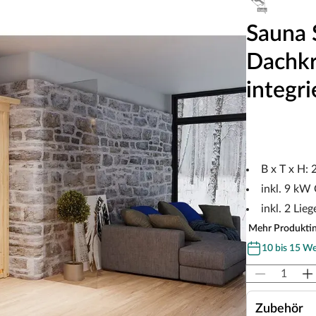
Sauna 
Dachkr
integr
B x T x H:
inkl. 9 kW 
inkl. 2 Lieg
Mehr Produkti
10 bis 15 W
Zubehör