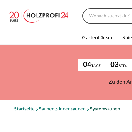
Gartenhäuser
Spie
04
03
TAGE
STD.
Zu den A
Startseite
Saunen
Innensaunen
Systemsaunen