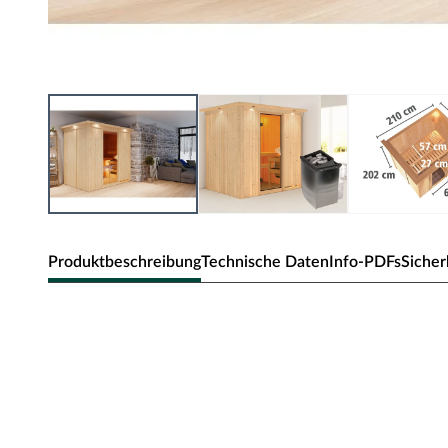
Produktbeschreibung
Technische Daten
Info-PDFs
Sicher
Sicherheitshinweise
Unsere Wellnessartikel (Saunen, Saunahäuser, Saunafässe
nur für den privathäuslichen Gebrauch verwendet werd
dürfen nur durch einen örtlich zugelassenen Elektroinsta
angeschlossen werden. Ausnahme: 230 Volt Plug-&-Play