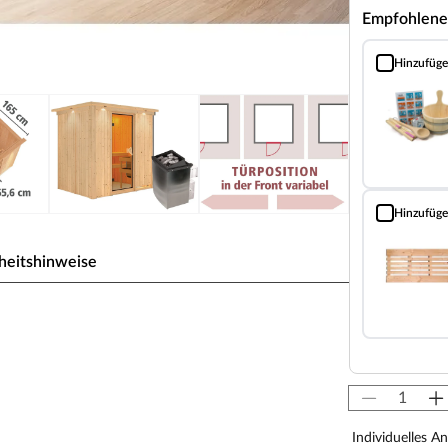
Empfohlene
Hinzufüg
Sauna Classic
Hinzufüg
Bodenrost (Fi
heitshinweise
r, Kotas, Infrarotkabinen, Saunaöfen etc.) dürfen
en! Saunaöfen und dazugehörige Steuerelemente
llateur mittels festem Anschluss an das Netz
-Saunaöfen. Die Mindestsicherheitsabstände vom
Individuelles A