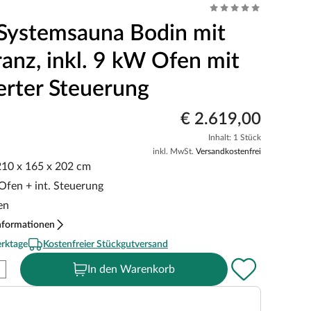
Systemsauna Bodin mit
anz, inkl. 9 kW Ofen mit
ierter Steuerung
€ 2.619,00
Inhalt: 1 Stück
inkl. MwSt.
Versandkostenfrei
 210 x 165 x 202 cm
Ofen + int. Steuerung
en
nformationen
erktage
Kostenfreier Stückgutversand
In den Warenkorb