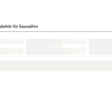
nbedingt eingehalten werden. Bei 9-kW-Öfen
e beachte zu den obig genannten Hinweisen die
ubehör für Saunaöfen