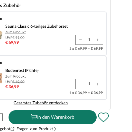
s Zubehör
en
 6-teiliges Zubehörset
Sauna Classic 6-teiliges Zubehörset
Zum Produkt
UVP
€ 99,00
€ 69,99
1 x € 69,99 =
€ 69,99
en
chte)
Bodenrost (Fichte)
Zum Produkt
UVP
€ 49,90
€ 36,99
1 x € 36,99 =
€ 36,99
Gesamtes Zubehör entdecken
In den Warenkorb
ngebot
Fragen zum Produkt