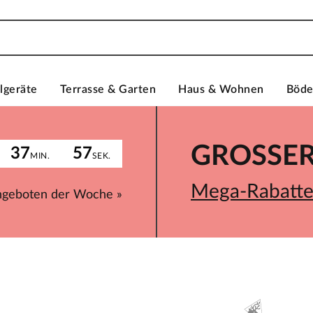
lgeräte
Terrasse & Garten
Haus & Wohnen
Böd
GROSSER 
37
57
MIN.
SEK.
Mega-Rabatte 
ngeboten der Woche »