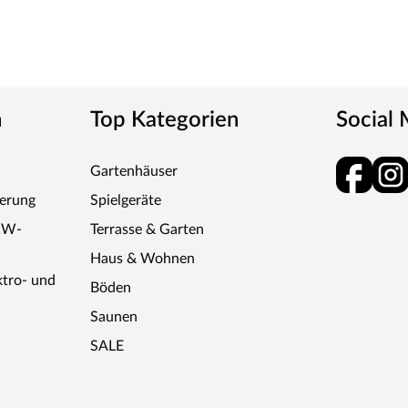
tem Stahl
n
Top Kategorien
Social
 Steuerung geliefert. Die Anbringung des
Gartenhäuser
z komfortabel kann somit die Saunasteuerung von
. Zusätzlich verfügt das Steuergerät über eine
ferung
Spielgeräte
t bedient werden kann.
KW-
Terrasse & Garten
Haus & Wohnen
ktro- und
Böden
Saunen
SALE