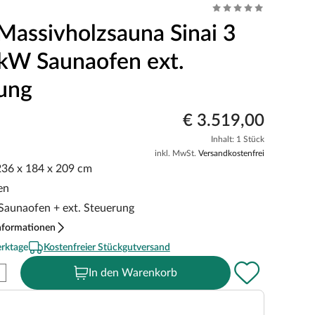
Massivholzsauna Sinai 3
9 kW Saunaofen ext.
ung
€ 3.519,00
Inhalt: 1 Stück
inkl. MwSt.
Versandkostenfrei
 236 x 184 x 209 cm
en
 Saunaofen + ext. Steuerung
nformationen
erktage
Kostenfreier Stückgutversand
In den Warenkorb