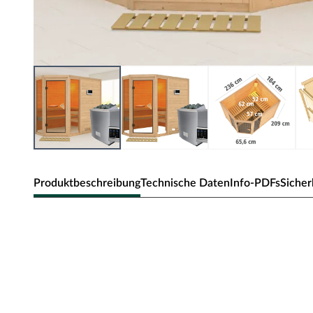
Produktbeschreibung
Technische Daten
Info-PDFs
Sicher
Karibu Innensauna Sinai in Massivhol
Diese Massivholzsauna besteht aus Vollholz-Bohlen mit e
Mineralwolle und Hartfaser gedämmt und innen mit Softlin
und Schraubsystems werden die einzelnen Bohlen fest m
Verbindungen sorgen für Formstabilität.