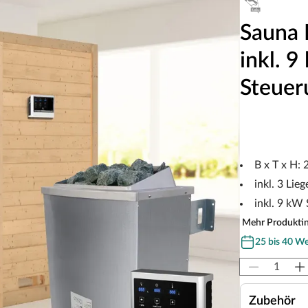
Sauna 
inkl. 
Steuer
B x T x H:
inkl. 3 Lieg
inkl. 9 kW
Mehr Produkti
25 bis 40 W
Zubehör