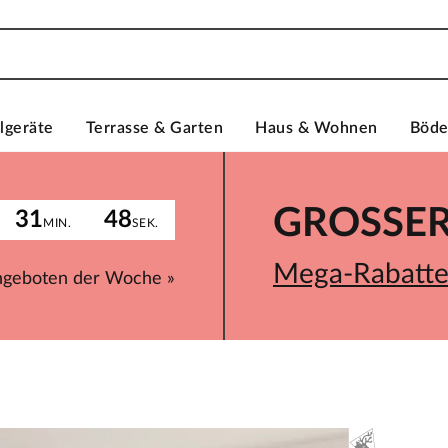
lgeräte
Terrasse & Garten
Haus & Wohnen
Böd
GROSSER 
31
48
MIN.
SEK.
Mega-Rabatte 
ngeboten der Woche »