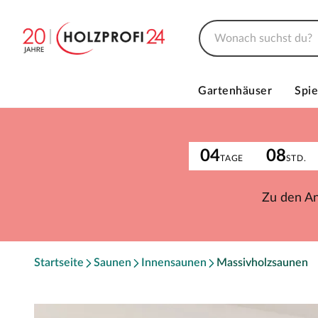
Gartenhäuser
Spie
04
08
TAGE
STD.
Zu den A
Startseite
Saunen
Innensaunen
Massivholzsaunen