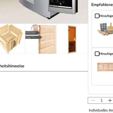
Empfohlene
Hinzufüg
Sauna Classic
Hinzufüg
Bodenrost (Fi
heitshinweise
zbauweise für 2-3 Personen
iner Stärke von 38 mm. Das Dach ist mit
e-Profilholz verkleidet. Mithilfe eines Steck-
iteinander verbunden. Doppelnut und -feder
Individuelles A