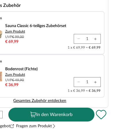
s Zubehör
en
 6-teiliges Zubehörset
Sauna Classic 6-teiliges Zubehörset
Zum Produkt
UVP
€ 99,00
€ 69,99
1 x € 69,99 =
€ 69,99
en
chte)
Bodenrost (Fichte)
Zum Produkt
UVP
€ 49,90
€ 36,99
1 x € 36,99 =
€ 36,99
Gesamtes Zubehör entdecken
In den Warenkorb
ngebot
Fragen zum Produkt