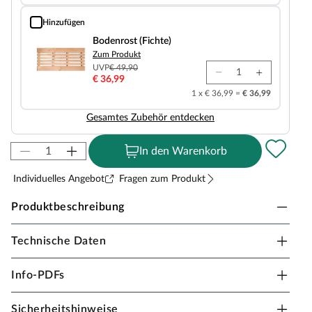
Hinzufügen
Bodenrost (Fichte)
Bodenrost (Fichte)
Zum Produkt
UVP
€ 49,90
€ 36,99
1 x € 36,99 =
€ 36,99
Gesamtes Zubehör entdecken
In den Warenkorb
Individuelles Angebot
Fragen zum Produkt
Produktbeschreibung
Technische Daten
Karibu Innensauna Sinai in Massivholzbauweise für
2-3 Personen
Info-PDFs
38 mm Vollholz-Bohlen und ein mit Mineralwolle und
Softline-Profilholz gedämmtes Dach bilden das Gerüst
Sicherheitshinweise