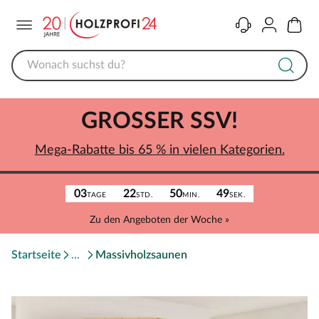
Menü
Kontakt
Konto
Warenk
GROSSER SSV!
Mega-Rabatte bis 65 % in vielen Kategorien.
03
22
50
49
TAGE
STD.
MIN.
SEK.
Zu den Angeboten der Woche »
Startseite
Massivholzsaunen