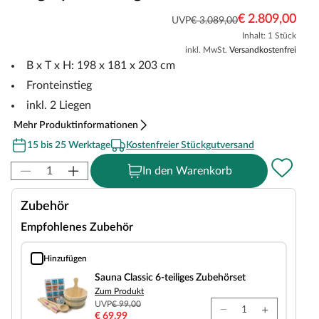
€ 2.809,00
UVP
€ 3.089,00
Inhalt: 1 Stück
inkl. MwSt.
Versandkostenfrei
B x T x H: 198 x 181 x 203 cm
Fronteinstieg
inkl. 2 Liegen
Mehr Produktinformationen
15 bis 25 Werktage
Kostenfreier Stückgutversand
In den Warenkorb
Zubehör
Empfohlenes Zubehör
Hinzufügen
Sauna Classic 6-teiliges Zubehörset
Sauna Classic 6-teiliges Zubehörset
Zum Produkt
UVP
€ 99,00
€ 69,99