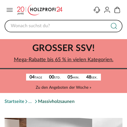
Menü
Kontakt
Konto
Warenk
GROSSER SSV!
Mega-Rabatte bis 65 % in vielen Kategorien.
04
00
05
48
TAGE
STD.
MIN.
SEK.
Zu den Angeboten der Woche »
Startseite
Massivholzsaunen