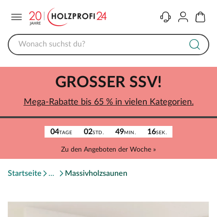
Menü
Kontakt
Konto
Warenk
GROSSER SSV!
Mega-Rabatte bis 65 % in vielen Kategorien.
04
02
49
16
TAGE
STD.
MIN.
SEK.
Zu den Angeboten der Woche »
Startseite
Massivholzsaunen