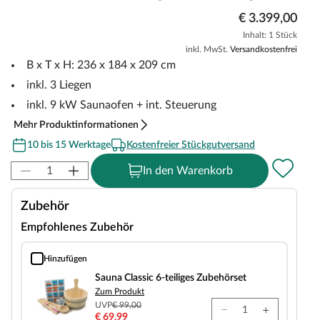
€ 3.399,00
Inhalt: 1 Stück
inkl. MwSt.
Versandkostenfrei
B x T x H: 236 x 184 x 209 cm
inkl. 3 Liegen
inkl. 9 kW Saunaofen + int. Steuerung
Mehr Produktinformationen
10 bis 15 Werktage
Kostenfreier Stückgutversand
In den Warenkorb
Zubehör
Empfohlenes Zubehör
Hinzufügen
Sauna Classic 6-teiliges Zubehörset
Sauna Classic 6-teiliges Zubehörset
Zum Produkt
UVP
€ 99,00
€ 69,99