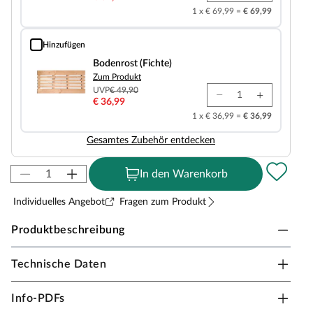
1 x € 69,99 =
€ 69,99
Hinzufügen
Bodenrost (Fichte)
Bodenrost (Fichte)
Zum Produkt
UVP
€ 49,90
€ 36,99
1 x € 36,99 =
€ 36,99
Gesamtes Zubehör entdecken
In den Warenkorb
Individuelles Angebot
Fragen zum Produkt
Produktbeschreibung
Technische Daten
Karibu Innensauna Amara in Massivholzbauweise
für 2-3 Personen
Info-PDFs
38 mm Vollholz-Bohlen und ein mit Mineralwolle und