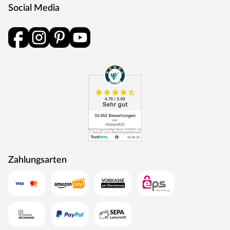
Social Media
Leben ein, bestimmt wie warm es wird und welche Art
von Saunagang genossen werden kann. Für eine
klassische, finnische Sauna ist dieser 9 kW (3 x 16 A)
starke Ofen optimal. Er erreicht eine Temperatur von bis
zu 110 °C und besitzt einen feueraluminierten
Innenmantel.
Außenmantel aus Edelstahl
Feueraluminierter Innenmantel gegen Knackgeräusche
Rückwand und Elektroanschlusskasten aus
feueraluminisiertem Stahl
Maße (B x H x T): 41 x 50 x 37 cm
Zahlungsarten
Steuergerät
Die Sauna wird inklusive Saunaofen mit integrierter
Steuerung geliefert. Durch die direkte Verbauung am
Ofen ist die Bedienung mithilfe praktischer Drehschalter
besonders einfach gestaltet – kompakt und preiswert.