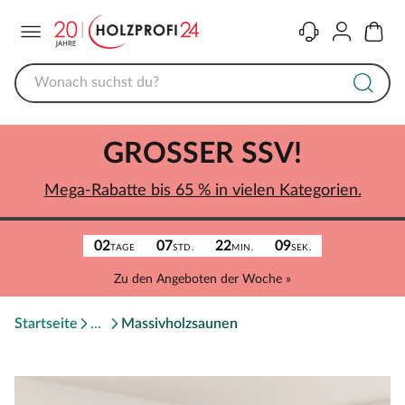
Menü
Kontakt
Konto
Warenk
GROSSER SSV!
Mega-Rabatte bis 65 % in vielen Kategorien.
02
07
22
09
TAGE
STD.
MIN.
SEK.
Zu den Angeboten der Woche »
Startseite
Massivholzsaunen