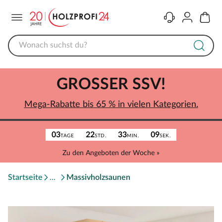
Menü
Kontakt
Konto
Warenk
GROSSER SSV!
Mega-Rabatte bis 65 % in vielen Kategorien.
03
22
33
09
TAGE
STD.
MIN.
SEK.
Zu den Angeboten der Woche »
Startseite
Massivholzsaunen