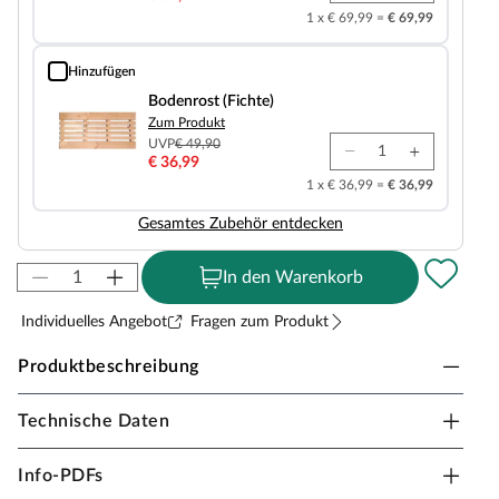
1 x € 69,99 =
€ 69,99
Hinzufügen
Bodenrost (Fichte)
Bodenrost (Fichte)
Zum Produkt
UVP
€ 49,90
€ 36,99
1 x € 36,99 =
€ 36,99
Gesamtes Zubehör entdecken
In den Warenkorb
Individuelles Angebot
Fragen zum Produkt
Produktbeschreibung
Technische Daten
Karibu Innensauna Mojave in Massivholzbauweise
für 2-3 Personen
Info-PDFs
Aus 38 mm dicken Vollholz-Bohlen und einem mit