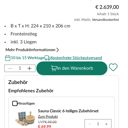
€ 2.639,00
Inhalt: 1 Stück
inkl. MwSt.
Versandkostenfrei
B x T x H: 224 x 210 x 206 cm
Fronteinstieg
inkl. 3 Liegen
Mehr Produktinformationen
10 bis 15 Werktage
Kostenfreier Stückgutversand
In den Warenkorb
Zubehör
Empfohlenes Zubehör
Hinzufügen
Sauna Classic 6-teiliges Zubehörset
Sauna Classic 6-teiliges Zubehörset
Zum Produkt
UVP
€ 99,00
€ 69,99