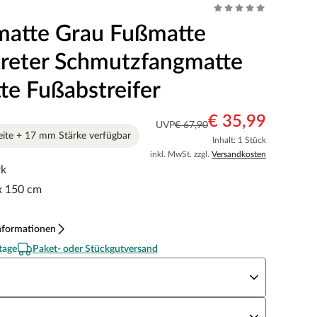
atte Grau Fußmatte
reter Schmutzfangmatte
te Fußabstreifer
€ 35,99
UVP
€ 67,90
ite + 17 mm Stärke verfügbar
Inhalt: 1 Stück
inkl. MwSt. zzgl.
Versandkosten
rk
 x 150 cm
nformationen
tage
Paket- oder Stückgutversand
röße
ärke