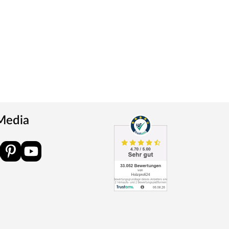
 Media