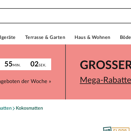
lgeräte
Terrasse & Garten
Haus & Wohnen
Böd
GROSSER 
55
02
MIN.
SEK.
Mega-Rabatte 
ngeboten der Woche »
atten
Kokosmatten