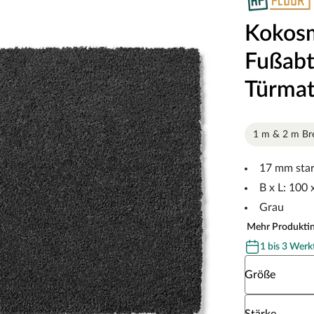
Kokosm
Fußabt
Türmat
1 m & 2 m Bre
17 mm sta
B x L: 100
Grau
Mehr Produkti
1 bis 3 Werk
Wähle eine G
Größe
Wähle eine St