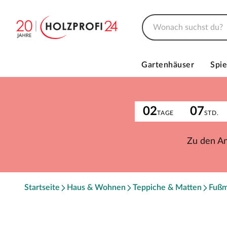
Gartenhäuser
Spie
02
07
TAGE
STD.
Zu den A
Startseite
Haus & Wohnen
Teppiche & Matten
Fußm