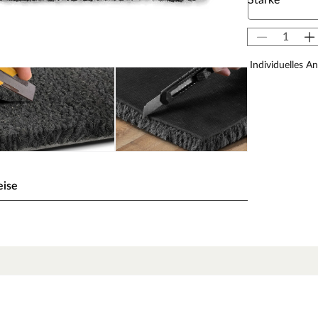
Stärke
Individuelles A
eise