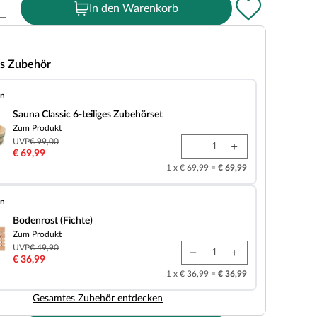
In den Warenkorb
s Zubehör
en
 6-teiliges Zubehörset
Sauna Classic 6-teiliges Zubehörset
Zum Produkt
UVP
€ 99,00
€ 69,99
1 x € 69,99 =
€ 69,99
en
chte)
Bodenrost (Fichte)
Zum Produkt
UVP
€ 49,90
€ 36,99
1 x € 36,99 =
€ 36,99
Gesamtes Zubehör entdecken