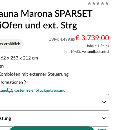
sauna Marona SPARSET
Ofen und ext. Strg
€ 3.739,00
UVP
€ 4.499,88
ns erhältlich
Inhalt: 1 Stück
inkl. MwSt.
Versandkostenfrei
 262 x 253 x 212 cm
en
ombiofen mit externer Steuerung
nformationen
tage
Kostenfreier Stückgutversand
aunaofen
unaofen Leistung
stung