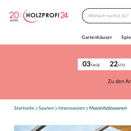
Gartenhäuser
Spie
03
22
TAGE
STD.
Zu den A
Startseite
Saunen
Innensaunen
Massivholzsaunen