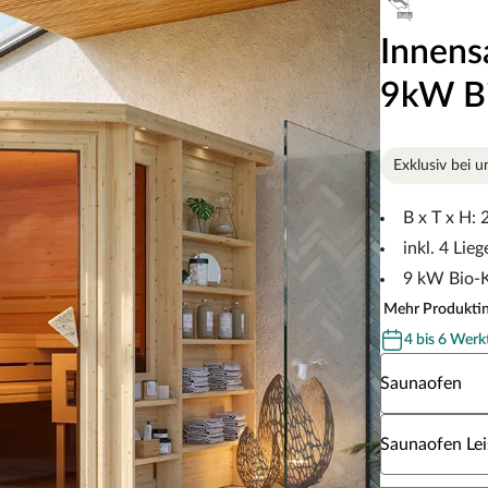
Innen
9kW Bi
Exklusiv bei u
B x T x H:
inkl. 4 Lieg
9 kW Bio-K
Mehr Produkti
4 bis 6 Werk
Wähle eine S
Saunaofen
Wähle eine Sa
Saunaofen Lei