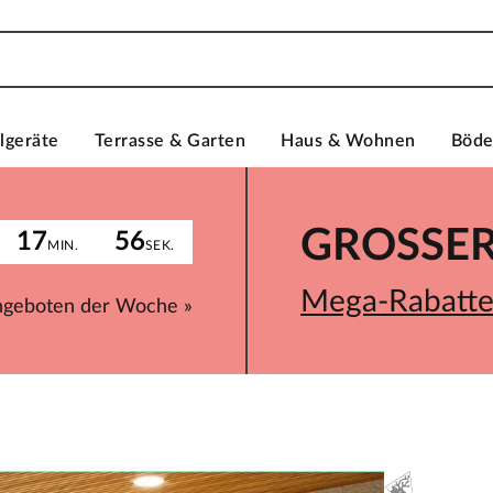
lgeräte
Terrasse & Garten
Haus & Wohnen
Böd
GROSSER 
17
56
MIN.
SEK.
Mega-Rabatte 
ngeboten der Woche »