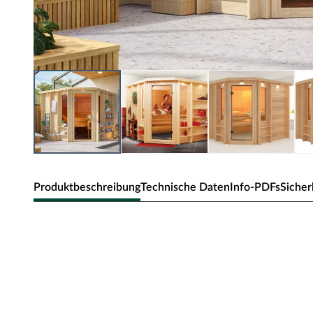
Produktbeschreibung
Technische Daten
Info-PDFs
Sicher
Karibu Innensauna Marona in Massivh
Diese Massivholzsauna besteht aus Vollholz-Bohlen mit e
Mineralwolle und Hartfaser gedämmt und innen mit Softlin
und Schraubsystems werden die einzelnen Bohlen fest m
Verbindungen sorgen für Formstabilität.