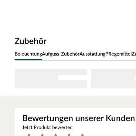
Das massive Fichtenholz ist für den Saunabau besonders b
Splittergefahr vorweist sowie frei von Astlöchern und H
werden starke Temperatursprünge vermieden. Die hohen 
erhalten und werden in angenehmem Maß abgegeben. Hol
Saunieren freigesetzt werden, runden das Erlebnis auf na
Zubehör
Bei der Montage einer Sauna muss ein Mindestabstand 
eingehalten werden, um gute Luftzirkulation zu gewährle
Beleuchtung
Aufguss-Zubehör
Ausstattung
Pflegemittel
Z
abziehen. In diesem Zusammenhang müssen die Mindestr
Grundausstattung
Innenmaße: Die Innenmaße dieser Sauna mit B 225 x T 228
gleichzeitig saunieren können.
Saunaliegen: Mit 3 Liegen wird das Erlebnis für jeden Sau
sind folgende Liegebänke enthalten: 1 Liege, ca. 112 cm breit,
(massives Espenholz).
Bewertungen unserer Kunden
Eckeinstieg: Besonders gut eignet sie sich für kleine Räume.
nahezu jeden Raum integrierbar - äußerst kompakt und plat
Jetzt Produkt bewerten
Fenster: Diese Sauna verfügt über 2 Fenster, bronziert, Lic