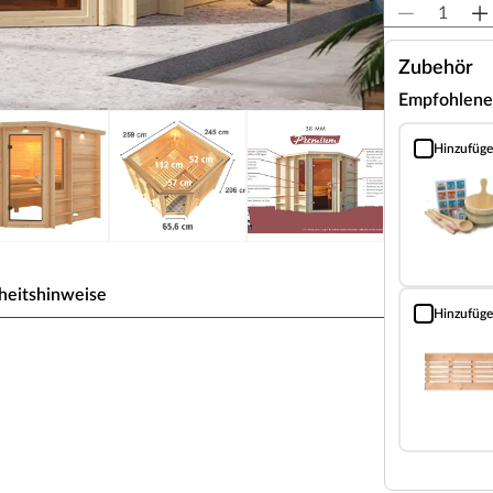
Zubehör
Empfohlene
Hinzufüg
Sauna Classic
heitshinweise
Hinzufüg
Bodenrost (Fi
olzbauweise für 2-4 Personen
iner Stärke von 38 mm. Das Dach ist mit
e-Profilholz verkleidet. Mithilfe eines Steck-
iteinander verbunden. Doppelnut und -feder