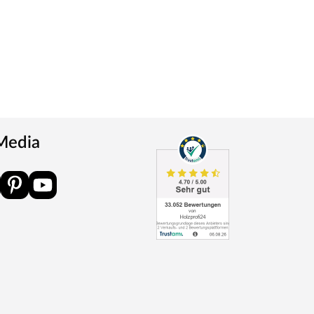
 Media