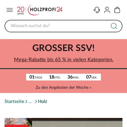
Menü
Kontakt
Konto
Warenk
GROSSER SSV!
Mega-Rabatte bis 65 % in vielen Kategorien.
01
18
36
07
TAGE
STD.
MIN.
SEK.
Zu den Angeboten der Woche »
Startseite
Holz