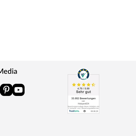
 Media