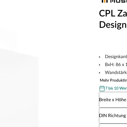
CPL Za
Design
Designkan
BxH: 86 x 
Wandstärk
Mehr Produkti
7 bis 10 Wer
Wähle eine Br
Breite x Höhe
Wähle eine DI
DIN Richtung
Wähle eine W