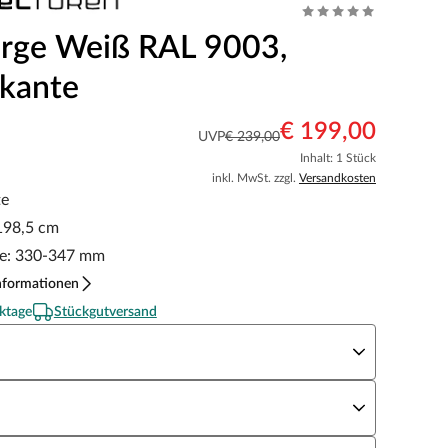
rge Weiß RAL 9003,
kante
€ 199,00
UVP
€ 239,00
Inhalt: 1 Stück
inkl. MwSt. zzgl.
Versandkosten
te
198,5 cm
e: 330-347 mm
nformationen
ktage
Stückgutversand
eite x Höhe
N Richtung
andstärke