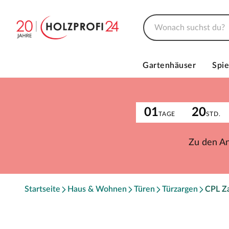
Gartenhäuser
Spie
01
20
TAGE
STD.
Zu den A
Startseite
Haus & Wohnen
Türen
Türzargen
CPL Z