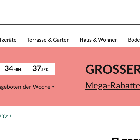
lgeräte
Terrasse & Garten
Haus & Wohnen
Böd
GROSSER 
34
37
MIN.
SEK.
Mega-Rabatte 
ngeboten der Woche »
argen