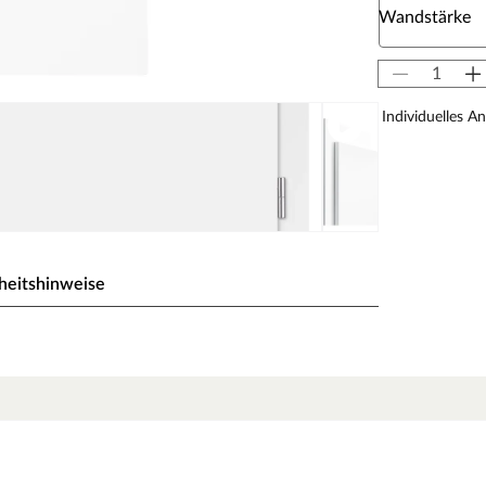
Wandstärke
Individuelles A
heitshinweise
 für weiße Zimmertüren
inate) beschichtete Oberfläche. CPL bildet dank
toff und Melaminharzen eine extrem
nschaften einer lackierten Türe. Als wahres