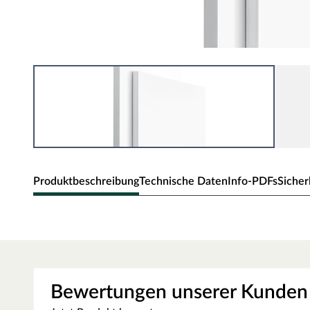
Produktbeschreibung
Technische Daten
Info-PDFs
Sicher
Zarge CPL Weiß
Moderne Zarge mit Laminatoberfläche und Designkante
CPL Weiß RAL 9003
Die Zarge besitzt eine mit CPL (Continious Pressure Lam
der Kombination aus elektronenstrahlgehärtetem Kunsts
Bewertungen unserer Kunden
widerstandsfähige Schutzschicht mit den haptischen Eige