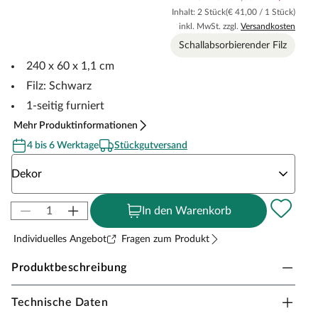
Inhalt: 2 Stück
(€ 41,00 / 1 Stück)
inkl. MwSt. zzgl.
Versandkosten
Schallabsorbierender Filz
240 x 60 x 1,1 cm
Filz: Schwarz
1-seitig furniert
Mehr Produktinformationen
4 bis 6 Werktage
Stückgutversand
Wähle eine Dekor
Dekor
In den Warenkorb
Individuelles Angebot
Fragen zum Produkt
Produktbeschreibung
Technische Daten
Akustikpaneele AURA Calm