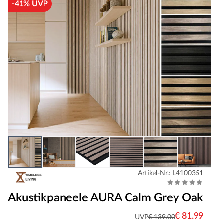
-41% UVP
Artikel-Nr.: L4100351
Akustikpaneele AURA Calm Grey Oak
€ 81,99
UVP
€ 139,00