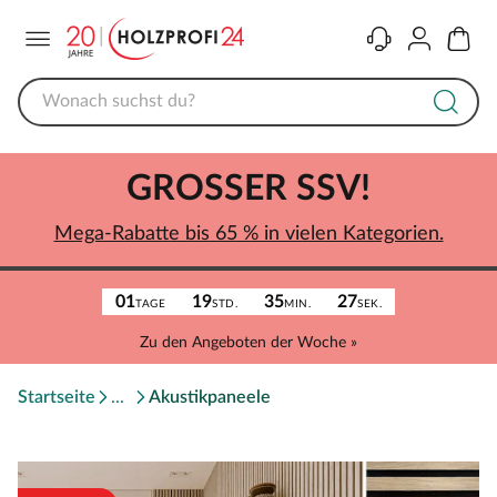
Menü
Kontakt
Konto
Warenk
GROSSER SSV!
Mega-Rabatte bis 65 % in vielen Kategorien.
01
19
35
27
TAGE
STD.
MIN.
SEK.
Zu den Angeboten der Woche »
Startseite
Akustikpaneele