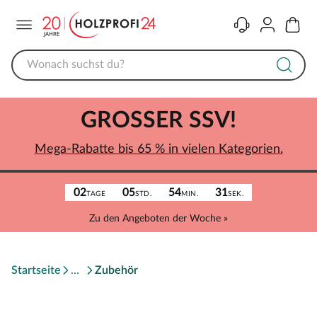
Menü
Kontakt
Konto
Warenk
GROSSER SSV!
Mega-Rabatte bis 65 % in vielen Kategorien.
02
05
54
31
TAGE
STD.
MIN.
SEK.
Zu den Angeboten der Woche »
Startseite
Zubehör