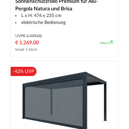
Sonnenschutzrollo Premium für Alu-
Pergola Natura und Brisa
L x H: 476 x 235 cm
elektrische Bedienung
UVP
€ 1.459,01
€ 1.269,00
Inhalt: 1 Stück
-42% UVP